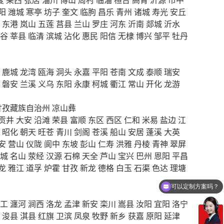
阳
潍城
寒亭
坊子
奎文
临朐
昌乐
青州
诸城
寿光
安丘
东港
岚山
五莲
莒县
兰山
罗庄
河东
沂南
郯城
沂水
谷
莘县
临清
滨城
沾化
惠民
阳信
无棣
博兴
邹平
牡丹
鹿城
龙湾
瓯海
洞头
永嘉
平阳
苍南
文成
泰顺
瑞安
磐安
兰溪
义乌
东阳
永康
柯城
衢江
常山
开化
龙游
甘孜藏族自治州
凉山彝
贡井
大安
沿滩
荣县
富顺
东区
西区
仁和
米易
盐边
江
昭化
朝天
旺苍
青川
剑阁
苍溪
船山
安居
蓬溪
大英
安
营山
仪陇
阆中
东坡
彭山
仁寿
洪雅
丹棱
青神
翠屏
城
名山
荥经
汉源
石棉
天全
芦山
宝兴
巴州
恩阳
平昌
龙
雅江
道孚
炉霍
甘孜
新龙
德格
白玉
石渠
色达
理塘
可以定制方案吗？
你们电话多少
工
瀍河
涧西
洛龙
孟津
新安
栾川
嵩县
汝阳
宜阳
洛宁
浚县
淇县
红旗
卫滨
凤泉
牧野
新乡
获嘉
原阳
延津