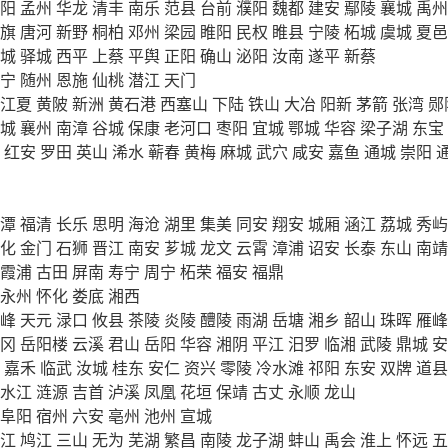
阳
孟州
华龙
清丰
南乐
范县
台前
濮阳
魏都
建安
鄢陵
襄城
禹州
旗
唐河
新野
桐柏
邓州
梁园
睢阳
民权
睢县
宁陵
柘城
虞城
夏邑
城
驿城
西平
上蔡
平舆
正阳
确山
泌阳
汝南
遂平
新蔡
宁
随州
恩施
仙桃
潜江
天门
江夏
黄陂
新洲
黄石港
西塞山
下陆
铁山
大冶
阳新
茅箭
张湾
郧
城
襄州
南漳
谷城
保康
老河口
枣阳
宜城
鄂城
华容
梁子湖
东宝
红安
罗田
英山
浠水
蕲春
黄梅
麻城
武穴
咸安
嘉鱼
通城
崇阳
潭
福清
长乐
思明
海沧
湖里
集美
同安
翔安
城厢
涵江
荔城
秀屿
化
金门
石狮
晋江
南安
芗城
龙文
云霄
漳浦
诏安
长泰
东山
南靖
霞浦
古田
屏南
寿宁
周宁
柘荣
福安
福鼎
永州
怀化
娄底
湘西
峰
天元
渌口
攸县
茶陵
炎陵
醴陵
雨湖
岳塘
湘乡
韶山
珠晖
雁峰
冈
岳阳楼
云溪
君山
岳阳
华容
湘阴
平江
汨罗
临湘
武陵
鼎城
安
嘉禾
临武
汝城
桂东
安仁
资兴
零陵
冷水滩
祁阳
东安
双牌
道县
水江
涟源
吉首
泸溪
凤凰
花垣
保靖
古丈
永顺
龙山
阜阳
宿州
六安
亳州
池州
宣城
江
鸠江
三山
无为
芜湖
繁昌
南陵
龙子湖
蚌山
禹会
淮上
怀远
五