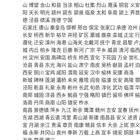
山
博望
含山
和县
当涂
相山
杜集
烈山
濉溪
铜官
义安
阳
天长
明光
颍州
颍东
颍泉
临泉
太和
阜南
颍上
界首
德
泾县
绩溪
旌德
宁国
石家庄
唐山
秦皇岛
邯郸
邢台
保定
张家口
承德
沧州
长安
桥西
新华
裕华
井陉
矿区
藁城
鹿泉
栾城
正定
行
遵化
迁安
滦州
海港
山海关
北戴河
抚宁
青龙
昌黎
卢
城
内丘
柏乡
隆尧
巨鹿
新河
广宗
平乡
威县
清河
临西
州
定州
安国
高碑店
桥东
桥西
宣化
下花园
万全
崇礼
沧县
青县
东光
海兴
盐山
肃宁
南皮
吴桥
献县
孟村
泊
西安
铜川
宝鸡
咸阳
渭南
延安
汉中
榆林
安康
商洛
新城
碑林
莲湖
灞桥
未央
雁塔
阎良
临潼
长安
高陵
鄠
泾阳
乾县
礼泉
永寿
彬州
长武
旬邑
淳化
武功
临渭
华
南郑
城固
洋县
西乡
勉县
宁强
略阳
镇巴
留坝
佛坪
榆
洛南
丹凤
商南
山阳
镇安
柞水
南昌
景德镇
萍乡
九江
新余
鹰潭
赣州
吉安
宜春
抚州
东湖
西湖
青云谱
湾里
青山湖
新建
南昌县
安义
进贤
宜
月湖
余江
贵溪
章贡
南康
赣县
信丰
大余
上犹
崇义
福
永新
井冈山
袁州
奉新
万载
上高
宜丰
靖安
铜鼓
丰
万年
婺源
德兴