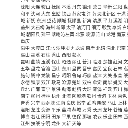
沈阳
大连
鞍山
抚顺
本溪
丹东
锦州
营口
阜新
辽阳
盘
和平
沈河
大东
皇姑
铁西
苏家屯
浑南
沈北新区
于洪
城
新抚
东洲
望花
顺城
抚顺县
新宾
清原
平山
溪湖
明
盖州
大石桥
海州
新邱
太平
清河门
细河
彰武
阜新
白
城
朝阳县
建平
喀喇沁左翼
北票
凌源
连山
龙港
南票
重庆
渝中
大渡口
江北
沙坪坝
九龙坡
南岸
北碚
渝北
巴南
巫山
巫溪
石柱
秀山
酉阳
彭水
昆明
曲靖
玉溪
保山
昭通
丽江
普洱
临沧
楚雄
红河
文
五华
盘龙
官渡
西山
东川
呈贡
晋宁
富民
宜良
石林
嵩
施甸
腾冲
龙陵
昌宁
昭阳
鲁甸
巧家
盐津
大关
永善
绥
永德
镇康
双江
耿马
沧源
楚雄
双柏
牟定
南华
姚安
大
丘北
广南
富宁
景洪
勐海
勐腊
大理
漾濞
祥云
宾川
弥
南宁
柳州
桂林
梧州
北海
防城港
钦州
贵港
玉林
百色
青秀
兴宁
西乡塘
江南
良庆
邕宁
武鸣
隆安
马山
上林
灌阳
龙胜
资源
平乐
荔浦
恭城
万秀
长洲
龙圩
苍梧
藤
博白
右江
田阳
田东
平果
德保
那坡
凌云
乐业
田林
西
江州
扶绥
宁明
龙州
大新
天等