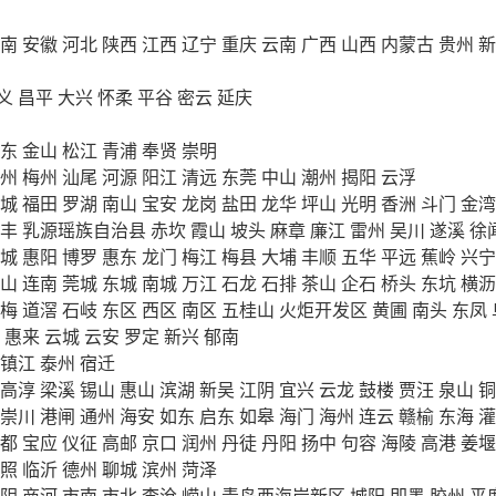
南
安徽
河北
陕西
江西
辽宁
重庆
云南
广西
山西
内蒙古
贵州
新
义
昌平
大兴
怀柔
平谷
密云
延庆
东
金山
松江
青浦
奉贤
崇明
州
梅州
汕尾
河源
阳江
清远
东莞
中山
潮州
揭阳
云浮
城
福田
罗湖
南山
宝安
龙岗
盐田
龙华
坪山
光明
香洲
斗门
金湾
丰
乳源瑶族自治县
赤坎
霞山
坡头
麻章
廉江
雷州
吴川
遂溪
徐
城
惠阳
博罗
惠东
龙门
梅江
梅县
大埔
丰顺
五华
平远
蕉岭
兴宁
山
连南
莞城
东城
南城
万江
石龙
石排
茶山
企石
桥头
东坑
横沥
梅
道滘
石岐
东区
西区
南区
五桂山
火炬开发区
黄圃
南头
东凤
惠来
云城
云安
罗定
新兴
郁南
镇江
泰州
宿迁
高淳
梁溪
锡山
惠山
滨湖
新吴
江阴
宜兴
云龙
鼓楼
贾汪
泉山
铜
崇川
港闸
通州
海安
如东
启东
如皋
海门
海州
连云
赣榆
东海
灌
都
宝应
仪征
高邮
京口
润州
丹徒
丹阳
扬中
句容
海陵
高港
姜堰
照
临沂
德州
聊城
滨州
菏泽
阴
商河
市南
市北
李沧
崂山
青岛西海岸新区
城阳
即墨
胶州
平