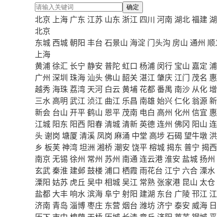
确定
北京
上海
广东
江苏
山东
浙江
四川
河南
湖北
福建
湖
北京
东城
西城
朝阳
丰台
石景山
海淀
门头沟
房山
通州
顺
上海
黄浦
徐汇
长宁
静安
普陀
虹口
杨浦
闵行
宝山
嘉定
浦
广州
深圳
珠海
汕头
佛山
韶关
湛江
肇庆
江门
茂名
惠
越秀
海珠
荔湾
天河
白云
黄埔
花都
番禺
南沙
从化
增
三水
高明
武江
浈江
曲江
乐昌
南雄
始兴
仁化
翁源
新
新会
台山
开平
鹤山
恩平
茂南
电白
高州
化州
信宜
惠
江城
阳东
阳西
阳春
清城
清新
英德
连州
佛冈
阳山
连
头
谢岗
塘厦
清溪
凤岗
麻涌
中堂
高埗
石碣
望牛墩
洪
乡
板芙
神湾
坦洲
湘桥
潮安
饶平
榕城
揭东
普宁
揭西
南京
无锡
徐州
常州
苏州
南通
连云港
淮安
盐城
扬州
玄武
秦淮
建邺
鼓楼
浦口
栖霞
雨花台
江宁
六合
溧水
溧阳
姑苏
虎丘
吴中
相城
吴江
常熟
张家港
昆山
太仓
盐都
大丰
响水
滨海
阜宁
射阳
建湖
东台
广陵
邗江
江
济南
青岛
淄博
枣庄
东营
烟台
潍坊
济宁
泰安
威海
日
历下
市中
槐荫
天桥
历城
长清
章丘
济阳
莱芜
钢城
平