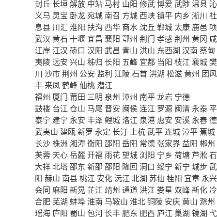
封丘
长垣
解放
中站
马村
山阳
修武
博爱
武陟
温县
沁
义马
灵宝
卧龙
宛城
南召
方城
西峡
镇平
内乡
淅川
社
息县
川汇
淮阳
扶沟
西华
商水
沈丘
郸城
太康
鹿邑
项
武汉
黄石
十堰
宜昌
襄阳
鄂州
荆门
孝感
荆州
黄冈
咸
江岸
江汉
硚口
汉阳
武昌
青山
洪山
东西湖
汉南
蔡甸
夷陵
远安
兴山
秭归
长阳
五峰
宜都
当阳
枝江
襄城
樊
川
沙市
荆州
公安
监利
江陵
石首
洪湖
松滋
黄州
团风
丰
来凤
鹤峰
仙桃
潜江
福州
厦门
莆田
三明
泉州
漳州
南平
龙岩
宁德
鼓楼
台江
仓山
马尾
晋安
闽侯
连江
罗源
闽清
永泰
平
泰宁
建宁
永安
丰泽
鲤城
洛江
泉港
惠安
安溪
永春
德
武夷山
建瓯
新罗
永定
长汀
上杭
武平
连城
漳平
蕉城
长沙
株洲
湘潭
衡阳
邵阳
岳阳
常德
张家界
益阳
郴州
芙蓉
天心
岳麓
开福
雨花
望城
浏阳
宁乡
荷塘
芦淞
石
大祥
北塔
邵东
新邵
邵阳
隆回
洞口
绥宁
新宁
城步
武
阳
赫山
南县
桃江
安化
沅江
北湖
苏仙
桂阳
宜章
永兴
会同
麻阳
新晃
芷江
靖州
通道
洪江
娄星
双峰
新化
冷
合肥
芜湖
蚌埠
淮南
马鞍山
淮北
铜陵
安庆
黄山
滁州
瑶海
庐阳
蜀山
包河
长丰
肥东
肥西
庐江
巢湖
镜湖
弋