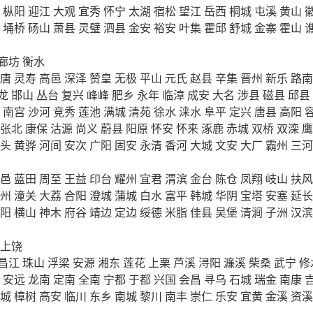
枞阳
迎江
大观
宜秀
怀宁
太湖
宿松
望江
岳西
桐城
屯溪
黄山
埇桥
砀山
萧县
灵璧
泗县
金安
裕安
叶集
霍邱
舒城
金寨
霍山
廊坊
衡水
唐
灵寿
高邑
深泽
赞皇
无极
平山
元氏
赵县
辛集
晋州
新乐
路南
龙
邯山
丛台
复兴
峰峰
肥乡
永年
临漳
成安
大名
涉县
磁县
邱县
南宫
沙河
竞秀
莲池
满城
清苑
徐水
涞水
阜平
定兴
唐县
高阳
张北
康保
沽源
尚义
蔚县
阳原
怀安
怀来
涿鹿
赤城
双桥
双滦
鹰
头
黄骅
河间
安次
广阳
固安
永清
香河
大城
文安
大厂
霸州
三河
邑
蓝田
周至
王益
印台
耀州
宜君
渭滨
金台
陈仓
凤翔
岐山
扶风
州
潼关
大荔
合阳
澄城
蒲城
白水
富平
韩城
华阴
宝塔
安塞
延长
阳
横山
神木
府谷
靖边
定边
绥德
米脂
佳县
吴堡
清涧
子洲
汉滨
上饶
昌江
珠山
浮梁
安源
湘东
莲花
上栗
芦溪
浔阳
濂溪
柴桑
武宁
修
安远
龙南
定南
全南
宁都
于都
兴国
会昌
寻乌
石城
瑞金
南康
城
樟树
高安
临川
东乡
南城
黎川
南丰
崇仁
乐安
宜黄
金溪
资溪