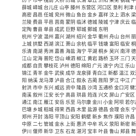
薛城
峄城
台儿庄
山亭
滕州
东营区
河口区
垦利
利津
高密
昌邑
任城
兖州
微山
鱼台
金乡
嘉祥
汶上
泗水
梁
兰陵
费县
平邑
莒南
蒙阴
临沭
德城
陵城
宁津
庆云
临
定陶
曹县
单县
成武
巨野
郓城
鄄城
东明
杭州
宁波
温州
嘉兴
湖州
绍兴
金华
衢州
舟山
台州
丽
上城
拱墅
西湖
滨江
萧山
余杭
临平
钱塘
富阳
临安
桐
乐清
南湖
秀洲
嘉善
海盐
海宁
平湖
桐乡
吴兴
南浔
德
江山
定海
普陀
岱山
嵊泗
椒江
黄岩
路桥
玉环
三门
天
成都
自贡
攀枝花
泸州
德阳
绵阳
广元
遂宁
内江
乐山
锦江
青羊
金牛
武侯
成华
龙泉驿
青白江
新都
温江
双
阳
纳溪
龙马潭
泸县
合江
叙永
古蔺
旌阳
罗江
中江
广
射洪
市中
东兴
威远
资中
隆昌
沙湾
五通桥
金口河
犍
南溪
叙州
江安
长宁
高县
珙县
筠连
兴文
屏山
广安区
通江
南江
雁江
安岳
乐至
马尔康
金川
小金
阿坝
若尔
巴塘
乡城
稻城
得荣
西昌
木里
盐源
德昌
会理
会东
宁
郑州
开封
洛阳
平顶山
安阳
鹤壁
新乡
焦作
濮阳
许昌
中原
二七
管城
金水
上街
惠济
中牟
巩义
荥阳
新密
新
伊川
偃师
新华
卫东
石龙
湛河
宝丰
叶县
鲁山
郏县
舞