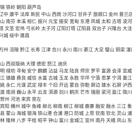
锦
铁岭
朝阳
葫芦岛
辽中
康平
法库
新民
中山
西岗
沙河口
甘井子
旅顺口
金州
普兰
山
南芬
本溪
桓仁
振兴
元宝
振安
宽甸
东港
凤城
太和
古塔
凌河
塔
文圣
宏伟
弓长岭
太子河
辽阳灯塔
辽阳县
双台子
兴隆台
大洼
兴城
绥中
建昌
万州
涪陵
黔江
长寿
江津
合川
永川
南川
綦江
大足
璧山
铜梁
潼
山
西双版纳
大理
德宏
怒江
迪庆
明
禄劝
寻甸
安宁
麒麟
沾益
马龙
陆良
师宗
罗平
富源
会泽
宣威
江
镇雄
彝良
威信
水富
古城
玉龙
永胜
华坪
宁蒗
思茅
宁洱
墨江
姚
永仁
元谋
武定
禄丰
个旧
开远
蒙自
弥勒
屏边
建水
石屏
泸西
渡
南涧
巍山
永平
云龙
洱源
剑川
鹤庆
芒市
瑞丽
梁河
盈江
陇川
贺州
河池
来宾
崇左
宾阳
横州
城中
鱼峰
柳北
柳南
柳江
柳城
鹿寨
融安
融水
三江
象
县
蒙山
海城
银海
铁山港
合浦
港口
防城
上思
钦南
钦北
灵山
浦
林
隆林
八步
平桂
昭平
钟山
富川
金城江
宜州
南丹
天峨
凤山
东