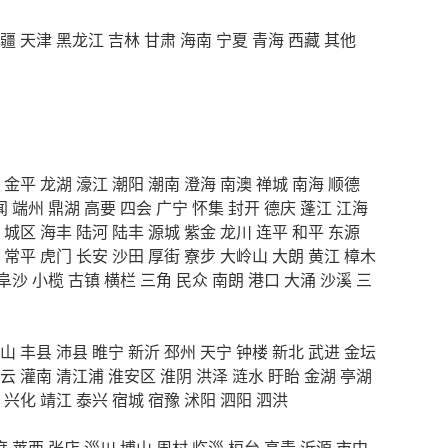
疆
天津
黑龙江
吉林
甘肃
海南
宁夏
青海
西藏
其他
金平
龙湖
濠江
潮阳
潮南
澄海
南澳
禅城
南海
顺德
闻
端州
鼎湖
高要
四会
广宁
怀集
封开
德庆
蓬江
江海
城区
海丰
陆河
陆丰
源城
紫金
龙川
连平
和平
东源
常平
虎门
长安
沙田
厚街
寮步
大岭山
大朗
黄江
樟木
阜沙
小榄
古镇
横栏
三角
民众
南朗
港口
大涌
沙溪
三
山
丰县
沛县
睢宁
新沂
邳州
天宁
钟楼
新北
武进
金坛
云
灌南
清江浦
淮安区
淮阴
洪泽
涟水
盱眙
金湖
亭湖
兴化
靖江
泰兴
宿城
宿豫
沭阳
泗阳
泗洪
度
莱西
张店
淄川
博山
周村
临淄
桓台
高青
沂源
市中