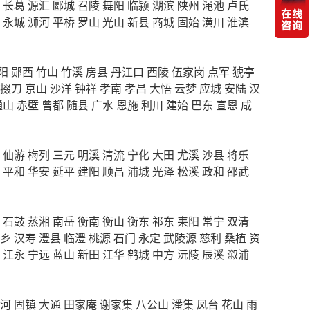
长葛
源汇
郾城
召陵
舞阳
临颍
湖滨
陕州
渑池
卢氏
永城
浉河
平桥
罗山
光山
新县
商城
固始
潢川
淮滨
阳
郧西
竹山
竹溪
房县
丹江口
西陵
伍家岗
点军
猇亭
掇刀
京山
沙洋
钟祥
孝南
孝昌
大悟
云梦
应城
安陆
汉
通山
赤壁
曾都
随县
广水
恩施
利川
建始
巴东
宣恩
咸
仙游
梅列
三元
明溪
清流
宁化
大田
尤溪
沙县
将乐
平和
华安
延平
建阳
顺昌
浦城
光泽
松溪
政和
邵武
石鼓
蒸湘
南岳
衡南
衡山
衡东
祁东
耒阳
常宁
双清
乡
汉寿
澧县
临澧
桃源
石门
永定
武陵源
慈利
桑植
资
江永
宁远
蓝山
新田
江华
鹤城
中方
沅陵
辰溪
溆浦
河
固镇
大通
田家庵
谢家集
八公山
潘集
凤台
花山
雨