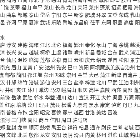
广饶
芝罘
福山
牟平
莱山
长岛
龙口
莱阳
莱州
蓬莱
招远
栖霞
海
山
曲阜
邹城
泰山
岱岳
宁阳
东平
新泰
肥城
环翠
文登
荣成
乳山
邑
齐河
平原
夏津
武城
乐陵
禹城
东昌府
茌平
东阿
冠县
高唐
阳
水
庐
淳安
建德
海曙
江北
北仑
镇海
鄞州
奉化
象山
宁海
余姚
慈溪
清
长兴
安吉
越城
柯桥
上虞
诸暨
嵊州
新昌
婺城
金东
武义
浦江
台
仙居
温岭
临海
莲都
龙泉
青田
云和
庆元
缙云
遂昌
松阳
景宁
南充
眉山
宜宾
广安
达州
雅安
巴中
资阳
阿坝藏族羌族自治州
流
郫都
简阳
都江堰
彭州
邛崃
崇州
金堂
大邑
蒲江
新津
自流井
汉
什邡
绵竹
涪城
游仙
安州
三台
盐亭
梓潼
北川
平武
江油
利州
为
井研
夹江
沐川
峨边
马边
峨眉山
顺庆
高坪
嘉陵
西充
南部
蓬
前锋
岳池
武胜
邻水
华蓥
通川
达川
宣汉
开江
大竹
渠县
万源
雨
盖
红原
壤塘
汶川
理县
茂县
松潘
九寨沟
黑水
康定
泸定
丹巴
九
南
普格
布拖
金阳
昭觉
喜德
冕宁
越西
甘洛
美姑
雷波
漯河
三门峡
南阳
商丘
信阳
周口
驻马店
郑
登封
龙亭
顺河
鼓楼
禹王台
祥符
杞县
通许
尉氏
兰考
老城
西
钢
文峰
北关
殷都
龙安
安阳
汤阴
滑县
内黄
林州
淇滨
山城
鹤山