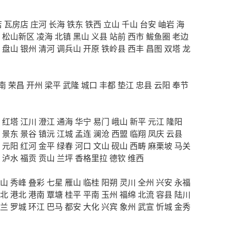
店
瓦房店
庄河
长海
铁东
铁西
立山
千山
台安
岫岩
海
松山新区
凌海
北镇
黑山
义县
站前
西市
鲅鱼圈
老边
盘山
银州
清河
调兵山
开原
铁岭县
西丰
昌图
双塔
龙
南
荣昌
开州
梁平
武隆
城口
丰都
垫江
忠县
云阳
奉节
红塔
江川
澄江
通海
华宁
易门
峨山
新平
元江
隆阳
景东
景谷
镇沅
江城
孟连
澜沧
西盟
临翔
凤庆
云县
元阳
红河
金平
绿春
河口
文山
砚山
西畴
麻栗坡
马关
泸水
福贡
贡山
兰坪
香格里拉
德钦
维西
山
秀峰
叠彩
七星
雁山
临桂
阳朔
灵川
全州
兴安
永福
北
港北
港南
覃塘
桂平
平南
玉州
福绵
北流
容县
陆川
兰
罗城
环江
巴马
都安
大化
兴宾
象州
武宣
忻城
金秀