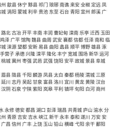
徽州
歙县
休宁
黟县
祁门
琅琊
南谯
来安
全椒
定远
凤
谯城
涡阳
蒙城
利辛
贵池
东至
石台
青阳
宣州
郎溪
广
路北
古冶
开平
丰南
丰润
曹妃甸
滦南
乐亭
迁西
玉田
鸡泽
广平
馆陶
魏县
曲周
武安
襄都
信都
任泽
南和
临
容城
涞源
望都
安新
易县
曲阳
蠡县
顺平
博野
雄县
涿
手营子
承德
兴隆
滦平
隆化
丰宁
宽城
围场
新华
运河
桃城
冀州
枣强
武邑
武强
饶阳
安平
故城
景县
阜城
眉县
陇县
千阳
麟游
凤县
太白
秦都
杨陵
渭城
三原
延川
志丹
吴起
甘泉
富县
洛川
宜川
黄龙
黄陵
汉台
汉阴
石泉
宁陕
紫阳
岚皋
平利
镇坪
旬阳
白河
商州
水
永修
德安
都昌
湖口
彭泽
瑞昌
共青城
庐山
渝水
分
吉州
青原
吉安
吉水
峡江
新干
永丰
泰和
遂川
万安
安
广昌
信州
广丰
上饶
玉山
铅山
横峰
弋阳
余干
鄱阳