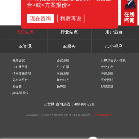
合>或<方案报价>
现在咨询
稍后再说
系统站点
行业站点
用户后台
itc资讯
itc服务
itc小程序
视频会议
会议系统
itcHUB会议一体机
LED显示屏
公共广播
专业扩声
信号传输管理
录播系统
中控系统
分布式平台
舞台灯光
亮化照明
云会务
扬声器
智能建筑
pis车载系统
itc官网
咨询热线：400-991-2218
Copyright © 广东保伦电子股份有限公司
粤ICP备16106620号
产品参数解释声明