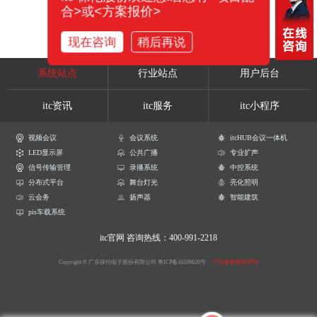
合>或<方案报价>
现在咨询
稍后再说
系统站点
行业站点
用户后台
itc资讯
itc服务
itc小程序
视频会议
会议系统
itcHUB会议一体机
LED显示屏
公共广播
专业扩声
信号传输管理
录播系统
中控系统
分布式平台
舞台灯光
亮化照明
云会务
扬声器
智能建筑
pis车载系统
itc官网
咨询热线：400-991-2218
Copyright © 广东保伦电子股份有限公司
粤ICP备16106620号
产品参数解释声明