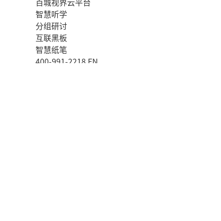
百城视界云平台
智慧听学
分组研讨
互联黑板
智慧纸笔
400-991-2218
EN
重新定义智能建筑
首页
智能建筑应用
智能建筑系统方案
学校解决方案
政府解决方案
企业解决方案
照明控制
智能建筑方案
智能建筑产品
智能建筑系列
智能建筑案例
商业楼宇
政府单位
学校
其它
新闻资讯