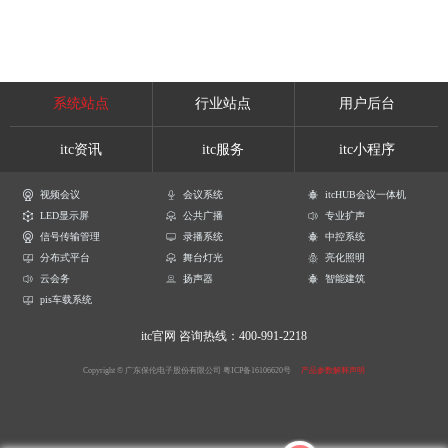
系统站点
行业站点
用户后台
itc资讯
itc服务
itc小程序
视频会议
会议系统
itcHUB会议一体机
LED显示屏
公共广播
专业扩声
信号传输管理
录播系统
中控系统
分布式平台
舞台灯光
亮化照明
云会务
扬声器
智能建筑
pis车载系统
itc官网
咨询热线：400-991-2218
Copyright © 广东保伦电子股份有限公司
粤ICP备16106620号
产品参数解释声明