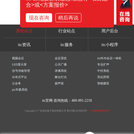
合>或<方案报价>
现在咨询
稍后再说
系统站点
行业站点
用户后台
itc资讯
itc服务
itc小程序
视频会议
会议系统
itcHUB会议一体机
LED显示屏
公共广播
专业扩声
信号传输管理
录播系统
中控系统
分布式平台
舞台灯光
亮化照明
云会务
扬声器
智能建筑
pis车载系统
itc官网
咨询热线：400-991-2218
Copyright © 广东保伦电子股份有限公司
粤ICP备16106620号
产品参数解释声明