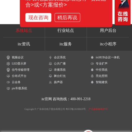
合>或<方案报价>
现在咨询
稍后再说
系统站点
行业站点
用户后台
itc资讯
itc服务
itc小程序
视频会议
会议系统
itcHUB会议一体机
LED显示屏
公共广播
专业扩声
信号传输管理
录播系统
中控系统
分布式平台
舞台灯光
亮化照明
云会务
扬声器
智能建筑
pis车载系统
itc官网
咨询热线：400-991-2218
Copyright © 广东保伦电子股份有限公司
粤ICP备16106620号
产品参数解释声明