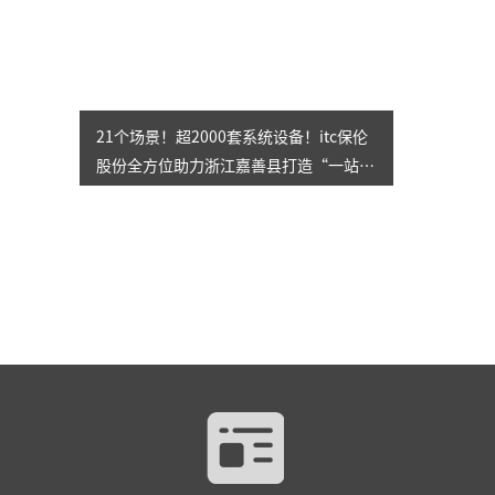
21个场景！超2000套系统设备！itc保伦
股份全方位助力浙江嘉善县打造“一站
式”社会治理综合服务中心