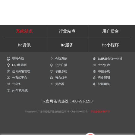
系统站点
行业站点
用户后台
itc资讯
itc服务
itc小程序
视频会议
会议系统
itcHUB会议一体机
LED显示屏
公共广播
专业扩声
信号传输管理
录播系统
中控系统
分布式平台
舞台灯光
亮化照明
云会务
扬声器
智能建筑
pis车载系统
itc官网
咨询热线：400-991-2218
Copyright © 广东保伦电子股份有限公司
粤ICP备16106620号
产品参数解释声明