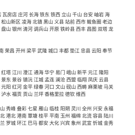
店
瓦房店
庄河
长海
铁东
铁西
立山
千山
台安
岫岩
海
松山新区
凌海
北镇
黑山
义县
站前
西市
鲅鱼圈
老边
盘山
银州
清河
调兵山
开原
铁岭县
西丰
昌图
双塔
龙
南
荣昌
开州
梁平
武隆
城口
丰都
垫江
忠县
云阳
奉节
红塔
江川
澄江
通海
华宁
易门
峨山
新平
元江
隆阳
景东
景谷
镇沅
江城
孟连
澜沧
西盟
临翔
凤庆
云县
元阳
红河
金平
绿春
河口
文山
砚山
西畴
麻栗坡
马关
泸水
福贡
贡山
兰坪
香格里拉
德钦
维西
山
秀峰
叠彩
七星
雁山
临桂
阳朔
灵川
全州
兴安
永福
北
港北
港南
覃塘
桂平
平南
玉州
福绵
北流
容县
陆川
兰
罗城
环江
巴马
都安
大化
兴宾
象州
武宣
忻城
金秀