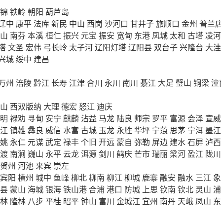
锦
铁岭
朝阳
葫芦岛
辽中
康平
法库
新民
中山
西岗
沙河口
甘井子
旅顺口
金州
普兰
山
南芬
本溪
桓仁
振兴
元宝
振安
宽甸
东港
凤城
太和
古塔
凌河
塔
文圣
宏伟
弓长岭
太子河
辽阳灯塔
辽阳县
双台子
兴隆台
大洼
兴城
绥中
建昌
万州
涪陵
黔江
长寿
江津
合川
永川
南川
綦江
大足
璧山
铜梁
潼
山
西双版纳
大理
德宏
怒江
迪庆
明
禄劝
寻甸
安宁
麒麟
沾益
马龙
陆良
师宗
罗平
富源
会泽
宣威
江
镇雄
彝良
威信
水富
古城
玉龙
永胜
华坪
宁蒗
思茅
宁洱
墨江
姚
永仁
元谋
武定
禄丰
个旧
开远
蒙自
弥勒
屏边
建水
石屏
泸西
渡
南涧
巍山
永平
云龙
洱源
剑川
鹤庆
芒市
瑞丽
梁河
盈江
陇川
贺州
河池
来宾
崇左
宾阳
横州
城中
鱼峰
柳北
柳南
柳江
柳城
鹿寨
融安
融水
三江
象
县
蒙山
海城
银海
铁山港
合浦
港口
防城
上思
钦南
钦北
灵山
浦
林
隆林
八步
平桂
昭平
钟山
富川
金城江
宜州
南丹
天峨
凤山
东