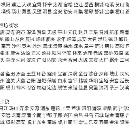
枞阳
迎江
大观
宜秀
怀宁
太湖
宿松
望江
岳西
桐城
屯溪
黄山
埇桥
砀山
萧县
灵璧
泗县
金安
裕安
叶集
霍邱
舒城
金寨
霍山
廊坊
衡水
唐
灵寿
高邑
深泽
赞皇
无极
平山
元氏
赵县
辛集
晋州
新乐
路南
龙
邯山
丛台
复兴
峰峰
肥乡
永年
临漳
成安
大名
涉县
磁县
邱县
南宫
沙河
竞秀
莲池
满城
清苑
徐水
涞水
阜平
定兴
唐县
高阳
张北
康保
沽源
尚义
蔚县
阳原
怀安
怀来
涿鹿
赤城
双桥
双滦
鹰
头
黄骅
河间
安次
广阳
固安
永清
香河
大城
文安
大厂
霸州
三河
邑
蓝田
周至
王益
印台
耀州
宜君
渭滨
金台
陈仓
凤翔
岐山
扶风
州
潼关
大荔
合阳
澄城
蒲城
白水
富平
韩城
华阴
宝塔
安塞
延长
阳
横山
神木
府谷
靖边
定边
绥德
米脂
佳县
吴堡
清涧
子洲
汉滨
上饶
昌江
珠山
浮梁
安源
湘东
莲花
上栗
芦溪
浔阳
濂溪
柴桑
武宁
修
安远
龙南
定南
全南
宁都
于都
兴国
会昌
寻乌
石城
瑞金
南康
城
樟树
高安
临川
东乡
南城
黎川
南丰
崇仁
乐安
宜黄
金溪
资溪