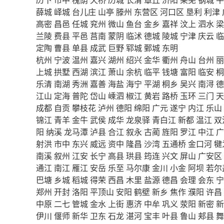
薛城
峄城
台儿庄
山亭
滕州
东营区
河口区
垦利
利津
高密
昌邑
任城
兖州
微山
鱼台
金乡
嘉祥
汶上
泗水
梁
兰陵
费县
平邑
莒南
蒙阴
临沭
德城
陵城
宁津
庆云
临
定陶
曹县
单县
成武
巨野
郓城
鄄城
东明
杭州
宁波
温州
嘉兴
湖州
绍兴
金华
衢州
舟山
台州
丽
上城
拱墅
西湖
滨江
萧山
余杭
临平
钱塘
富阳
临安
桐
乐清
南湖
秀洲
嘉善
海盐
海宁
平湖
桐乡
吴兴
南浔
德
江山
定海
普陀
岱山
嵊泗
椒江
黄岩
路桥
玉环
三门
天
成都
自贡
攀枝花
泸州
德阳
绵阳
广元
遂宁
内江
乐山
锦江
青羊
金牛
武侯
成华
龙泉驿
青白江
新都
温江
双
阳
纳溪
龙马潭
泸县
合江
叙永
古蔺
旌阳
罗江
中江
广
射洪
市中
东兴
威远
资中
隆昌
沙湾
五通桥
金口河
犍
南溪
叙州
江安
长宁
高县
珙县
筠连
兴文
屏山
广安区
通江
南江
雁江
安岳
乐至
马尔康
金川
小金
阿坝
若尔
巴塘
乡城
稻城
得荣
西昌
木里
盐源
德昌
会理
会东
宁
郑州
开封
洛阳
平顶山
安阳
鹤壁
新乡
焦作
濮阳
许昌
中原
二七
管城
金水
上街
惠济
中牟
巩义
荥阳
新密
新
伊川
偃师
新华
卫东
石龙
湛河
宝丰
叶县
鲁山
郏县
舞