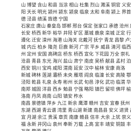
山
博望
含山
和县
当涂
相山
杜集
烈山
濉溪
铜官
义安
阳
天长
明光
颍州
颍东
颍泉
临泉
太和
阜南
颍上
界首
德
泾县
绩溪
旌德
宁国
石家庄
唐山
秦皇岛
邯郸
邢台
保定
张家口
承德
沧州
长安
桥西
新华
裕华
井陉
矿区
藁城
鹿泉
栾城
正定
行
遵化
迁安
滦州
海港
山海关
北戴河
抚宁
青龙
昌黎
卢
城
内丘
柏乡
隆尧
巨鹿
新河
广宗
平乡
威县
清河
临西
州
定州
安国
高碑店
桥东
桥西
宣化
下花园
万全
崇礼
沧县
青县
东光
海兴
盐山
肃宁
南皮
吴桥
献县
孟村
泊
西安
铜川
宝鸡
咸阳
渭南
延安
汉中
榆林
安康
商洛
新城
碑林
莲湖
灞桥
未央
雁塔
阎良
临潼
长安
高陵
鄠
泾阳
乾县
礼泉
永寿
彬州
长武
旬邑
淳化
武功
临渭
华
南郑
城固
洋县
西乡
勉县
宁强
略阳
镇巴
留坝
佛坪
榆
洛南
丹凤
商南
山阳
镇安
柞水
南昌
景德镇
萍乡
九江
新余
鹰潭
赣州
吉安
宜春
抚州
东湖
西湖
青云谱
湾里
青山湖
新建
南昌县
安义
进贤
宜
月湖
余江
贵溪
章贡
南康
赣县
信丰
大余
上犹
崇义
福
永新
井冈山
袁州
奉新
万载
上高
宜丰
靖安
铜鼓
丰
万年
婺源
德兴