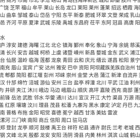
广饶
芝罘
福山
牟平
莱山
长岛
龙口
莱阳
莱州
蓬莱
招远
栖霞
海
山
曲阜
邹城
泰山
岱岳
宁阳
东平
新泰
肥城
环翠
文登
荣成
乳山
邑
齐河
平原
夏津
武城
乐陵
禹城
东昌府
茌平
东阿
冠县
高唐
阳
水
庐
淳安
建德
海曙
江北
北仑
镇海
鄞州
奉化
象山
宁海
余姚
慈溪
清
长兴
安吉
越城
柯桥
上虞
诸暨
嵊州
新昌
婺城
金东
武义
浦江
台
仙居
温岭
临海
莲都
龙泉
青田
云和
庆元
缙云
遂昌
松阳
景宁
南充
眉山
宜宾
广安
达州
雅安
巴中
资阳
阿坝藏族羌族自治州
流
郫都
简阳
都江堰
彭州
邛崃
崇州
金堂
大邑
蒲江
新津
自流井
汉
什邡
绵竹
涪城
游仙
安州
三台
盐亭
梓潼
北川
平武
江油
利州
为
井研
夹江
沐川
峨边
马边
峨眉山
顺庆
高坪
嘉陵
西充
南部
蓬
前锋
岳池
武胜
邻水
华蓥
通川
达川
宣汉
开江
大竹
渠县
万源
雨
盖
红原
壤塘
汶川
理县
茂县
松潘
九寨沟
黑水
康定
泸定
丹巴
九
南
普格
布拖
金阳
昭觉
喜德
冕宁
越西
甘洛
美姑
雷波
漯河
三门峡
南阳
商丘
信阳
周口
驻马店
郑
登封
龙亭
顺河
鼓楼
禹王台
祥符
杞县
通许
尉氏
兰考
老城
西
钢
文峰
北关
殷都
龙安
安阳
汤阴
滑县
内黄
林州
淇滨
山城
鹤山