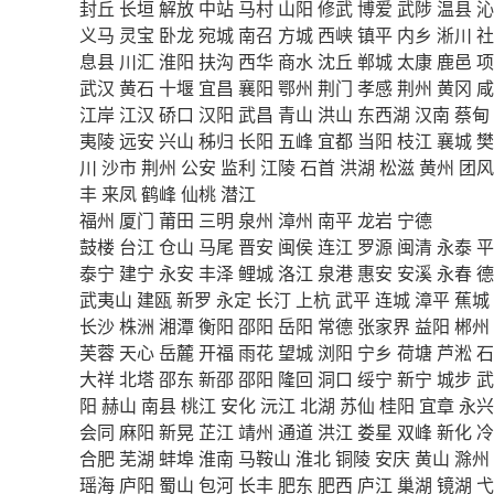
封丘
长垣
解放
中站
马村
山阳
修武
博爱
武陟
温县
沁
义马
灵宝
卧龙
宛城
南召
方城
西峡
镇平
内乡
淅川
社
息县
川汇
淮阳
扶沟
西华
商水
沈丘
郸城
太康
鹿邑
项
武汉
黄石
十堰
宜昌
襄阳
鄂州
荆门
孝感
荆州
黄冈
咸
江岸
江汉
硚口
汉阳
武昌
青山
洪山
东西湖
汉南
蔡甸
夷陵
远安
兴山
秭归
长阳
五峰
宜都
当阳
枝江
襄城
樊
川
沙市
荆州
公安
监利
江陵
石首
洪湖
松滋
黄州
团风
丰
来凤
鹤峰
仙桃
潜江
福州
厦门
莆田
三明
泉州
漳州
南平
龙岩
宁德
鼓楼
台江
仓山
马尾
晋安
闽侯
连江
罗源
闽清
永泰
平
泰宁
建宁
永安
丰泽
鲤城
洛江
泉港
惠安
安溪
永春
德
武夷山
建瓯
新罗
永定
长汀
上杭
武平
连城
漳平
蕉城
长沙
株洲
湘潭
衡阳
邵阳
岳阳
常德
张家界
益阳
郴州
芙蓉
天心
岳麓
开福
雨花
望城
浏阳
宁乡
荷塘
芦淞
石
大祥
北塔
邵东
新邵
邵阳
隆回
洞口
绥宁
新宁
城步
武
阳
赫山
南县
桃江
安化
沅江
北湖
苏仙
桂阳
宜章
永兴
会同
麻阳
新晃
芷江
靖州
通道
洪江
娄星
双峰
新化
冷
合肥
芜湖
蚌埠
淮南
马鞍山
淮北
铜陵
安庆
黄山
滁州
瑶海
庐阳
蜀山
包河
长丰
肥东
肥西
庐江
巢湖
镜湖
弋