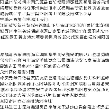
阳
孟州
华龙
清丰
南乐
范县
台前
濮阳
魏都
建安
鄢陵
襄城
禹州
旗
唐河
新野
桐柏
邓州
梁园
睢阳
民权
睢县
宁陵
柘城
虞城
夏邑
城
驿城
西平
上蔡
平舆
正阳
确山
泌阳
汝南
遂平
新蔡
宁
随州
恩施
仙桃
潜江
天门
江夏
黄陂
新洲
黄石港
西塞山
下陆
铁山
大冶
阳新
茅箭
张湾
郧
城
襄州
南漳
谷城
保康
老河口
枣阳
宜城
鄂城
华容
梁子湖
东宝
红安
罗田
英山
浠水
蕲春
黄梅
麻城
武穴
咸安
嘉鱼
通城
崇阳
潭
福清
长乐
思明
海沧
湖里
集美
同安
翔安
城厢
涵江
荔城
秀屿
化
金门
石狮
晋江
南安
芗城
龙文
云霄
漳浦
诏安
长泰
东山
南靖
霞浦
古田
屏南
寿宁
周宁
柘荣
福安
福鼎
永州
怀化
娄底
湘西
峰
天元
渌口
攸县
茶陵
炎陵
醴陵
雨湖
岳塘
湘乡
韶山
珠晖
雁峰
冈
岳阳楼
云溪
君山
岳阳
华容
湘阴
平江
汨罗
临湘
武陵
鼎城
安
嘉禾
临武
汝城
桂东
安仁
资兴
零陵
冷水滩
祁阳
东安
双牌
道县
水江
涟源
吉首
泸溪
凤凰
花垣
保靖
古丈
永顺
龙山
阜阳
宿州
六安
亳州
池州
宣城
江
鸠江
三山
无为
芜湖
繁昌
南陵
龙子湖
蚌山
禹会
淮上
怀远
五