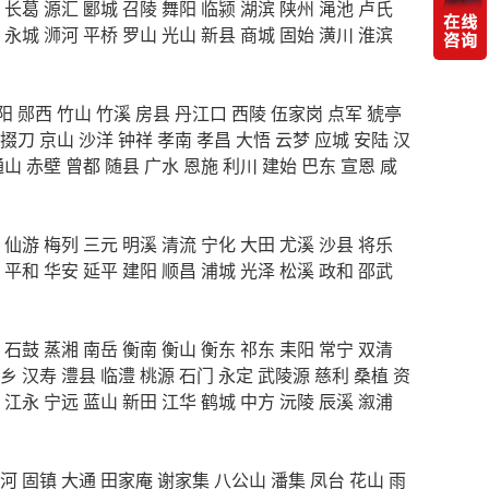
长葛
源汇
郾城
召陵
舞阳
临颍
湖滨
陕州
渑池
卢氏
永城
浉河
平桥
罗山
光山
新县
商城
固始
潢川
淮滨
阳
郧西
竹山
竹溪
房县
丹江口
西陵
伍家岗
点军
猇亭
掇刀
京山
沙洋
钟祥
孝南
孝昌
大悟
云梦
应城
安陆
汉
通山
赤壁
曾都
随县
广水
恩施
利川
建始
巴东
宣恩
咸
仙游
梅列
三元
明溪
清流
宁化
大田
尤溪
沙县
将乐
平和
华安
延平
建阳
顺昌
浦城
光泽
松溪
政和
邵武
石鼓
蒸湘
南岳
衡南
衡山
衡东
祁东
耒阳
常宁
双清
乡
汉寿
澧县
临澧
桃源
石门
永定
武陵源
慈利
桑植
资
江永
宁远
蓝山
新田
江华
鹤城
中方
沅陵
辰溪
溆浦
河
固镇
大通
田家庵
谢家集
八公山
潘集
凤台
花山
雨