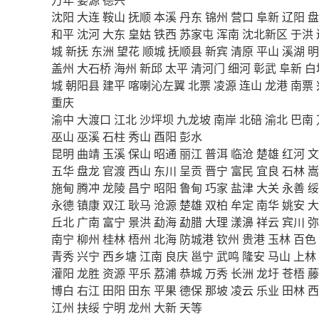
沈阳
大连
鞍山
抚顺
本溪
丹东
锦州
营口
阜新
辽阳
盘
和平
沈河
大东
皇姑
铁西
苏家屯
浑南
沈北新区
于洪
城
新抚
东洲
望花
顺城
抚顺县
新宾
清原
平山
溪湖
明
盖州
大石桥
海州
新邱
太平
清河门
细河
彰武
阜新
白
城
朝阳县
建平
喀喇沁左翼
北票
凌源
连山
龙港
南票
重庆
渝中
大渡口
江北
沙坪坝
九龙坡
南岸
北碚
渝北
巴南
巫山
巫溪
石柱
秀山
酉阳
彭水
昆明
曲靖
玉溪
保山
昭通
丽江
普洱
临沧
楚雄
红河
文
五华
盘龙
官渡
西山
东川
呈贡
晋宁
富民
宜良
石林
嵩
施甸
腾冲
龙陵
昌宁
昭阳
鲁甸
巧家
盐津
大关
永善
绥
永德
镇康
双江
耿马
沧源
楚雄
双柏
牟定
南华
姚安
大
丘北
广南
富宁
景洪
勐海
勐腊
大理
漾濞
祥云
宾川
弥
南宁
柳州
桂林
梧州
北海
防城港
钦州
贵港
玉林
百色
青秀
兴宁
西乡塘
江南
良庆
邕宁
武鸣
隆安
马山
上林
灌阳
龙胜
资源
平乐
荔浦
恭城
万秀
长洲
龙圩
苍梧
藤
博白
右江
田阳
田东
平果
德保
那坡
凌云
乐业
田林
西
江州
扶绥
宁明
龙州
大新
天等