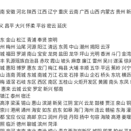
南
安徽
河北
陕西
江西
辽宁
重庆
云南
广西
山西
内蒙古
贵州
新
义
昌平
大兴
怀柔
平谷
密云
延庆
东
金山
松江
青浦
奉贤
崇明
州
梅州
汕尾
河源
阳江
清远
东莞
中山
潮州
揭阳
云浮
城
福田
罗湖
南山
宝安
龙岗
盐田
龙华
坪山
光明
香洲
斗门
金湾
丰
乳源瑶族自治县
赤坎
霞山
坡头
麻章
廉江
雷州
吴川
遂溪
徐
城
惠阳
博罗
惠东
龙门
梅江
梅县
大埔
丰顺
五华
平远
蕉岭
兴宁
山
连南
莞城
东城
南城
万江
石龙
石排
茶山
企石
桥头
东坑
横沥
梅
道滘
石岐
东区
西区
南区
五桂山
火炬开发区
黄圃
南头
东凤
惠来
云城
云安
罗定
新兴
郁南
镇江
泰州
宿迁
高淳
梁溪
锡山
惠山
滨湖
新吴
江阴
宜兴
云龙
鼓楼
贾汪
泉山
铜
崇川
港闸
通州
海安
如东
启东
如皋
海门
海州
连云
赣榆
东海
灌
都
宝应
仪征
高邮
京口
润州
丹徒
丹阳
扬中
句容
海陵
高港
姜堰
照
临沂
德州
聊城
滨州
菏泽
阴
商河
市南
市北
李沧
崂山
青岛西海岸新区
城阳
即墨
胶州
平