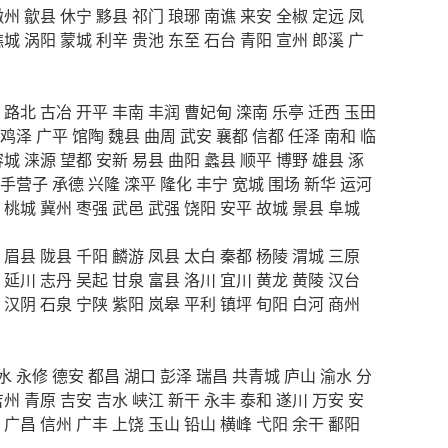
徽州
歙县
休宁
黟县
祁门
琅琊
南谯
来安
全椒
定远
凤
谯城
涡阳
蒙城
利辛
贵池
东至
石台
青阳
宣州
郎溪
广
路北
古冶
开平
丰南
丰润
曹妃甸
滦南
乐亭
迁西
玉田
鸡泽
广平
馆陶
魏县
曲周
武安
襄都
信都
任泽
南和
临
容城
涞源
望都
安新
易县
曲阳
蠡县
顺平
博野
雄县
涿
手营子
承德
兴隆
滦平
隆化
丰宁
宽城
围场
新华
运河
桃城
冀州
枣强
武邑
武强
饶阳
安平
故城
景县
阜城
眉县
陇县
千阳
麟游
凤县
太白
秦都
杨陵
渭城
三原
延川
志丹
吴起
甘泉
富县
洛川
宜川
黄龙
黄陵
汉台
汉阴
石泉
宁陕
紫阳
岚皋
平利
镇坪
旬阳
白河
商州
水
永修
德安
都昌
湖口
彭泽
瑞昌
共青城
庐山
渝水
分
吉州
青原
吉安
吉水
峡江
新干
永丰
泰和
遂川
万安
安
广昌
信州
广丰
上饶
玉山
铅山
横峰
弋阳
余干
鄱阳