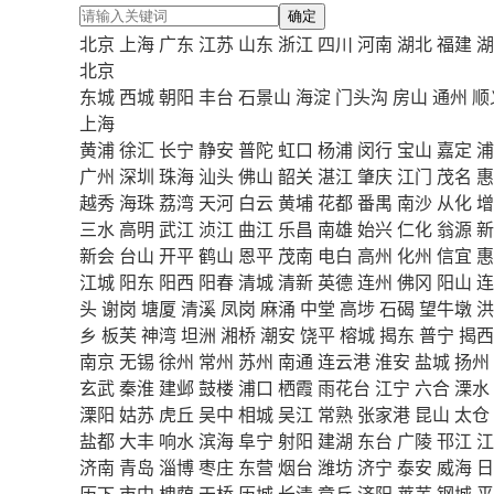
确定
北京
上海
广东
江苏
山东
浙江
四川
河南
湖北
福建
湖
北京
东城
西城
朝阳
丰台
石景山
海淀
门头沟
房山
通州
顺
上海
黄浦
徐汇
长宁
静安
普陀
虹口
杨浦
闵行
宝山
嘉定
浦
广州
深圳
珠海
汕头
佛山
韶关
湛江
肇庆
江门
茂名
惠
越秀
海珠
荔湾
天河
白云
黄埔
花都
番禺
南沙
从化
增
三水
高明
武江
浈江
曲江
乐昌
南雄
始兴
仁化
翁源
新
新会
台山
开平
鹤山
恩平
茂南
电白
高州
化州
信宜
惠
江城
阳东
阳西
阳春
清城
清新
英德
连州
佛冈
阳山
连
头
谢岗
塘厦
清溪
凤岗
麻涌
中堂
高埗
石碣
望牛墩
洪
乡
板芙
神湾
坦洲
湘桥
潮安
饶平
榕城
揭东
普宁
揭西
南京
无锡
徐州
常州
苏州
南通
连云港
淮安
盐城
扬州
玄武
秦淮
建邺
鼓楼
浦口
栖霞
雨花台
江宁
六合
溧水
溧阳
姑苏
虎丘
吴中
相城
吴江
常熟
张家港
昆山
太仓
盐都
大丰
响水
滨海
阜宁
射阳
建湖
东台
广陵
邗江
江
济南
青岛
淄博
枣庄
东营
烟台
潍坊
济宁
泰安
威海
日
历下
市中
槐荫
天桥
历城
长清
章丘
济阳
莱芜
钢城
平