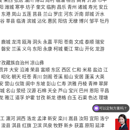
阳
潍城
寒亭
坊子
奎文
临朐
昌乐
青州
诸城
寿光
安丘
东港
岚山
五莲
莒县
兰山
罗庄
河东
沂南
郯城
沂水
谷
莘县
临清
滨城
沾化
惠民
阳信
无棣
博兴
邹平
牡丹
鹿城
龙湾
瓯海
洞头
永嘉
平阳
苍南
文成
泰顺
瑞安
磐安
兰溪
义乌
东阳
永康
柯城
衢江
常山
开化
龙游
甘孜藏族自治州
凉山彝
贡井
大安
沿滩
荣县
富顺
东区
西区
仁和
米易
盐边
江
昭化
朝天
旺苍
青川
剑阁
苍溪
船山
安居
蓬溪
大英
安
营山
仪陇
阆中
东坡
彭山
仁寿
洪雅
丹棱
青神
翠屏
城
名山
荥经
汉源
石棉
天全
芦山
宝兴
巴州
恩阳
平昌
龙
雅江
道孚
炉霍
甘孜
新龙
德格
白玉
石渠
色达
理塘
可以定制方案吗？
你们电话多少
工
瀍河
涧西
洛龙
孟津
新安
栾川
嵩县
汝阳
宜阳
洛宁
浚县
淇县
红旗
卫滨
凤泉
牧野
新乡
获嘉
原阳
延津