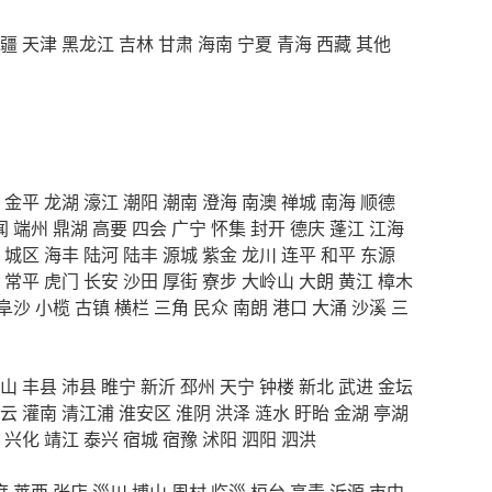
疆
天津
黑龙江
吉林
甘肃
海南
宁夏
青海
西藏
其他
金平
龙湖
濠江
潮阳
潮南
澄海
南澳
禅城
南海
顺德
闻
端州
鼎湖
高要
四会
广宁
怀集
封开
德庆
蓬江
江海
城区
海丰
陆河
陆丰
源城
紫金
龙川
连平
和平
东源
常平
虎门
长安
沙田
厚街
寮步
大岭山
大朗
黄江
樟木
阜沙
小榄
古镇
横栏
三角
民众
南朗
港口
大涌
沙溪
三
山
丰县
沛县
睢宁
新沂
邳州
天宁
钟楼
新北
武进
金坛
云
灌南
清江浦
淮安区
淮阴
洪泽
涟水
盱眙
金湖
亭湖
兴化
靖江
泰兴
宿城
宿豫
沭阳
泗阳
泗洪
度
莱西
张店
淄川
博山
周村
临淄
桓台
高青
沂源
市中