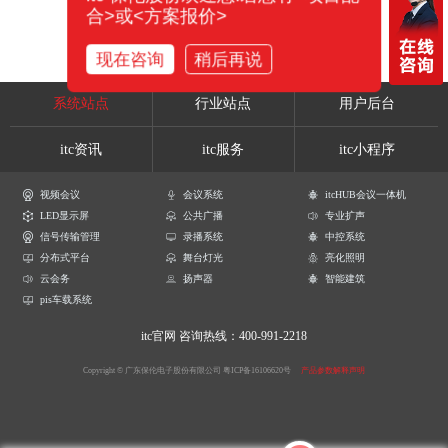
合>或<方案报价>
现在咨询
稍后再说
系统站点
行业站点
用户后台
itc资讯
itc服务
itc小程序
视频会议
会议系统
itcHUB会议一体机
LED显示屏
公共广播
专业扩声
信号传输管理
录播系统
中控系统
分布式平台
舞台灯光
亮化照明
云会务
扬声器
智能建筑
pis车载系统
itc官网
咨询热线：400-991-2218
Copyright © 广东保伦电子股份有限公司
粤ICP备16106620号
产品参数解释声明