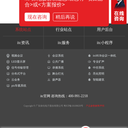
合>或<方案报价>
现在咨询
稍后再说
系统站点
行业站点
用户后台
itc资讯
itc服务
itc小程序
视频会议
会议系统
itcHUB会议一体机
LED显示屏
公共广播
专业扩声
信号传输管理
录播系统
中控系统
分布式平台
舞台灯光
亮化照明
云会务
扬声器
智能建筑
pis车载系统
itc官网
咨询热线：400-991-2218
Copyright © 广东保伦电子股份有限公司
粤ICP备16106620号
产品参数解释声明