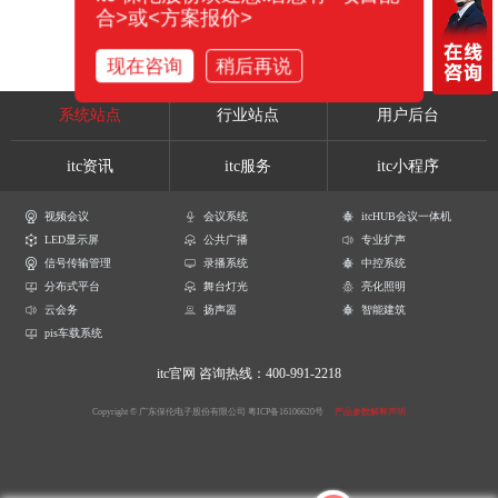
合>或<方案报价>
现在咨询
稍后再说
系统站点
行业站点
用户后台
itc资讯
itc服务
itc小程序
视频会议
会议系统
itcHUB会议一体机
LED显示屏
公共广播
专业扩声
信号传输管理
录播系统
中控系统
分布式平台
舞台灯光
亮化照明
云会务
扬声器
智能建筑
pis车载系统
itc官网
咨询热线：400-991-2218
Copyright © 广东保伦电子股份有限公司
粤ICP备16106620号
产品参数解释声明