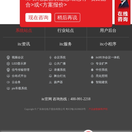
合>或<方案报价>
现在咨询
稍后再说
系统站点
行业站点
用户后台
itc资讯
itc服务
itc小程序
视频会议
会议系统
itcHUB会议一体机
LED显示屏
公共广播
专业扩声
信号传输管理
录播系统
中控系统
分布式平台
舞台灯光
亮化照明
云会务
扬声器
智能建筑
pis车载系统
itc官网
咨询热线：400-991-2218
Copyright © 广东保伦电子股份有限公司
粤ICP备16106620号
产品参数解释声明