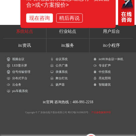
合>或<方案报价>
现在咨询
稍后再说
系统站点
行业站点
用户后台
itc资讯
itc服务
itc小程序
视频会议
会议系统
itcHUB会议一体机
LED显示屏
公共广播
专业扩声
信号传输管理
录播系统
中控系统
分布式平台
舞台灯光
亮化照明
云会务
扬声器
智能建筑
pis车载系统
itc官网
咨询热线：400-991-2218
Copyright © 广东保伦电子股份有限公司
粤ICP备16106620号
产品参数解释声明