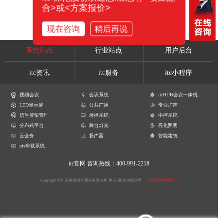
合>或<方案报价>
现在咨询
稍后再说
系统站点
行业站点
用户后台
itc资讯
itc服务
itc小程序
视频会议
会议系统
itcHUB会议一体机
LED显示屏
公共广播
专业扩声
信号传输管理
录播系统
中控系统
分布式平台
舞台灯光
亮化照明
云会务
扬声器
智能建筑
pis车载系统
itc官网
咨询热线：400-991-2218
Copyright © 广东保伦电子股份有限公司
粤ICP备16106620号
产品参数解释声明