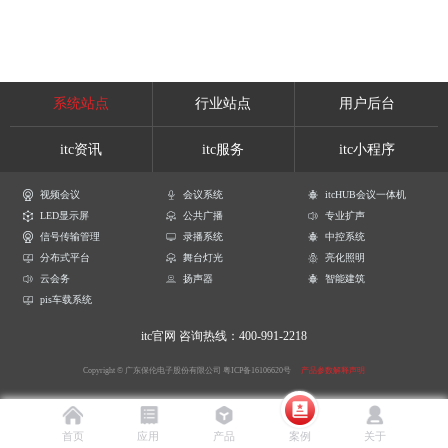
系统站点
行业站点
用户后台
itc资讯
itc服务
itc小程序
视频会议
会议系统
itcHUB会议一体机
LED显示屏
公共广播
专业扩声
信号传输管理
录播系统
中控系统
分布式平台
舞台灯光
亮化照明
云会务
扬声器
智能建筑
pis车载系统
itc官网
咨询热线：400-991-2218
Copyright © 广东保伦电子股份有限公司
粤ICP备16106620号
产品参数解释声明
首页
应用
产品
案例
关于