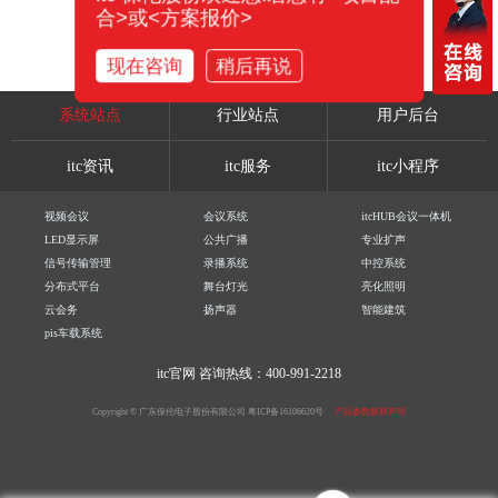
合>或<方案报价>
现在咨询
稍后再说
系统站点
行业站点
用户后台
itc资讯
itc服务
itc小程序
视频会议
会议系统
itcHUB会议一体机
LED显示屏
公共广播
专业扩声
信号传输管理
录播系统
中控系统
分布式平台
舞台灯光
亮化照明
云会务
扬声器
智能建筑
pis车载系统
itc官网
咨询热线：400-991-2218
Copyright © 广东保伦电子股份有限公司
粤ICP备16106620号
产品参数解释声明