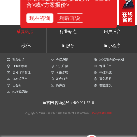
合>或<方案报价>
现在咨询
稍后再说
系统站点
行业站点
用户后台
itc资讯
itc服务
itc小程序
视频会议
会议系统
itcHUB会议一体机
LED显示屏
公共广播
专业扩声
信号传输管理
录播系统
中控系统
分布式平台
舞台灯光
亮化照明
云会务
扬声器
智能建筑
pis车载系统
itc官网
咨询热线：400-991-2218
Copyright © 广东保伦电子股份有限公司
粤ICP备16106620号
产品参数解释声明