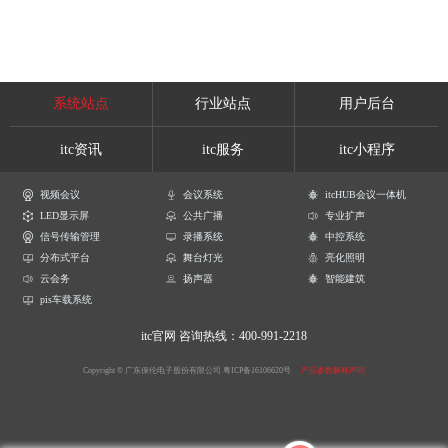
系统站点
行业站点
用户后台
itc资讯
itc服务
itc小程序
视频会议
会议系统
itcHUB会议一体机
LED显示屏
公共广播
专业扩声
信号传输管理
录播系统
中控系统
分布式平台
舞台灯光
亮化照明
云会务
扬声器
智能建筑
pis车载系统
itc官网
咨询热线：400-991-2218
Copyright © 广东保伦电子股份有限公司
粤ICP备16106620号
产品参数解释声明