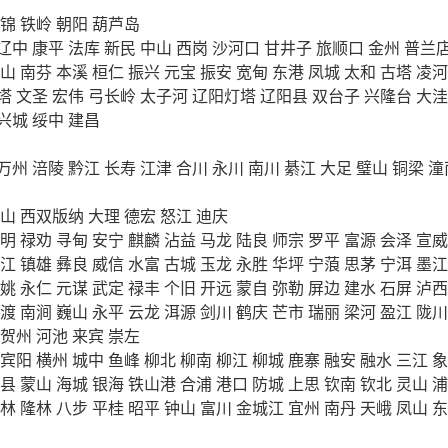
锦
铁岭
朝阳
葫芦岛
辽中
康平
法库
新民
中山
西岗
沙河口
甘井子
旅顺口
金州
普兰
山
南芬
本溪
桓仁
振兴
元宝
振安
宽甸
东港
凤城
太和
古塔
凌河
塔
文圣
宏伟
弓长岭
太子河
辽阳灯塔
辽阳县
双台子
兴隆台
大洼
兴城
绥中
建昌
万州
涪陵
黔江
长寿
江津
合川
永川
南川
綦江
大足
璧山
铜梁
潼
山
西双版纳
大理
德宏
怒江
迪庆
明
禄劝
寻甸
安宁
麒麟
沾益
马龙
陆良
师宗
罗平
富源
会泽
宣威
江
镇雄
彝良
威信
水富
古城
玉龙
永胜
华坪
宁蒗
思茅
宁洱
墨江
姚
永仁
元谋
武定
禄丰
个旧
开远
蒙自
弥勒
屏边
建水
石屏
泸西
渡
南涧
巍山
永平
云龙
洱源
剑川
鹤庆
芒市
瑞丽
梁河
盈江
陇川
贺州
河池
来宾
崇左
宾阳
横州
城中
鱼峰
柳北
柳南
柳江
柳城
鹿寨
融安
融水
三江
象
县
蒙山
海城
银海
铁山港
合浦
港口
防城
上思
钦南
钦北
灵山
浦
林
隆林
八步
平桂
昭平
钟山
富川
金城江
宜州
南丹
天峨
凤山
东