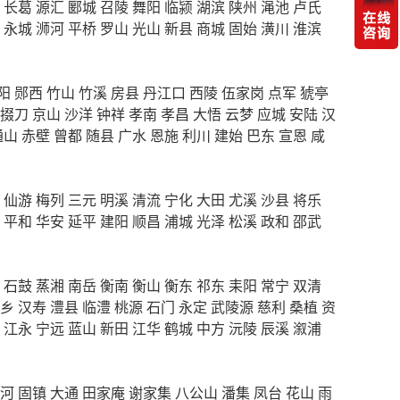
长葛
源汇
郾城
召陵
舞阳
临颍
湖滨
陕州
渑池
卢氏
永城
浉河
平桥
罗山
光山
新县
商城
固始
潢川
淮滨
阳
郧西
竹山
竹溪
房县
丹江口
西陵
伍家岗
点军
猇亭
掇刀
京山
沙洋
钟祥
孝南
孝昌
大悟
云梦
应城
安陆
汉
通山
赤壁
曾都
随县
广水
恩施
利川
建始
巴东
宣恩
咸
仙游
梅列
三元
明溪
清流
宁化
大田
尤溪
沙县
将乐
平和
华安
延平
建阳
顺昌
浦城
光泽
松溪
政和
邵武
石鼓
蒸湘
南岳
衡南
衡山
衡东
祁东
耒阳
常宁
双清
乡
汉寿
澧县
临澧
桃源
石门
永定
武陵源
慈利
桑植
资
江永
宁远
蓝山
新田
江华
鹤城
中方
沅陵
辰溪
溆浦
河
固镇
大通
田家庵
谢家集
八公山
潘集
凤台
花山
雨