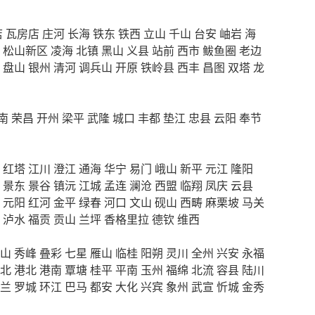
店
瓦房店
庄河
长海
铁东
铁西
立山
千山
台安
岫岩
海
松山新区
凌海
北镇
黑山
义县
站前
西市
鲅鱼圈
老边
盘山
银州
清河
调兵山
开原
铁岭县
西丰
昌图
双塔
龙
南
荣昌
开州
梁平
武隆
城口
丰都
垫江
忠县
云阳
奉节
红塔
江川
澄江
通海
华宁
易门
峨山
新平
元江
隆阳
景东
景谷
镇沅
江城
孟连
澜沧
西盟
临翔
凤庆
云县
元阳
红河
金平
绿春
河口
文山
砚山
西畴
麻栗坡
马关
泸水
福贡
贡山
兰坪
香格里拉
德钦
维西
山
秀峰
叠彩
七星
雁山
临桂
阳朔
灵川
全州
兴安
永福
北
港北
港南
覃塘
桂平
平南
玉州
福绵
北流
容县
陆川
兰
罗城
环江
巴马
都安
大化
兴宾
象州
武宣
忻城
金秀