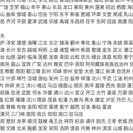
广饶
芝罘
福山
牟平
莱山
长岛
龙口
莱阳
莱州
蓬莱
招远
栖霞
海
山
曲阜
邹城
泰山
岱岳
宁阳
东平
新泰
肥城
环翠
文登
荣成
乳山
邑
齐河
平原
夏津
武城
乐陵
禹城
东昌府
茌平
东阿
冠县
高唐
阳
水
庐
淳安
建德
海曙
江北
北仑
镇海
鄞州
奉化
象山
宁海
余姚
慈溪
清
长兴
安吉
越城
柯桥
上虞
诸暨
嵊州
新昌
婺城
金东
武义
浦江
台
仙居
温岭
临海
莲都
龙泉
青田
云和
庆元
缙云
遂昌
松阳
景宁
南充
眉山
宜宾
广安
达州
雅安
巴中
资阳
阿坝藏族羌族自治州
流
郫都
简阳
都江堰
彭州
邛崃
崇州
金堂
大邑
蒲江
新津
自流井
汉
什邡
绵竹
涪城
游仙
安州
三台
盐亭
梓潼
北川
平武
江油
利州
为
井研
夹江
沐川
峨边
马边
峨眉山
顺庆
高坪
嘉陵
西充
南部
蓬
前锋
岳池
武胜
邻水
华蓥
通川
达川
宣汉
开江
大竹
渠县
万源
雨
盖
红原
壤塘
汶川
理县
茂县
松潘
九寨沟
黑水
康定
泸定
丹巴
九
南
普格
布拖
金阳
昭觉
喜德
冕宁
越西
甘洛
美姑
雷波
漯河
三门峡
南阳
商丘
信阳
周口
驻马店
郑
登封
龙亭
顺河
鼓楼
禹王台
祥符
杞县
通许
尉氏
兰考
老城
西
钢
文峰
北关
殷都
龙安
安阳
汤阴
滑县
内黄
林州
淇滨
山城
鹤山