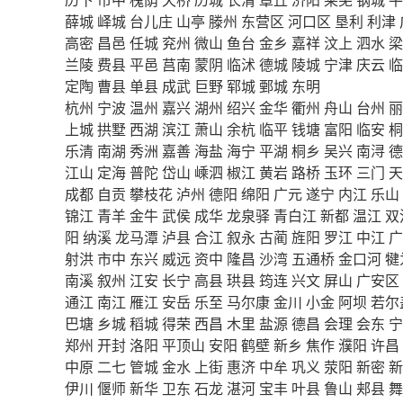
薛城
峄城
台儿庄
山亭
滕州
东营区
河口区
垦利
利津
高密
昌邑
任城
兖州
微山
鱼台
金乡
嘉祥
汶上
泗水
梁
兰陵
费县
平邑
莒南
蒙阴
临沭
德城
陵城
宁津
庆云
临
定陶
曹县
单县
成武
巨野
郓城
鄄城
东明
杭州
宁波
温州
嘉兴
湖州
绍兴
金华
衢州
舟山
台州
丽
上城
拱墅
西湖
滨江
萧山
余杭
临平
钱塘
富阳
临安
桐
乐清
南湖
秀洲
嘉善
海盐
海宁
平湖
桐乡
吴兴
南浔
德
江山
定海
普陀
岱山
嵊泗
椒江
黄岩
路桥
玉环
三门
天
成都
自贡
攀枝花
泸州
德阳
绵阳
广元
遂宁
内江
乐山
锦江
青羊
金牛
武侯
成华
龙泉驿
青白江
新都
温江
双
阳
纳溪
龙马潭
泸县
合江
叙永
古蔺
旌阳
罗江
中江
广
射洪
市中
东兴
威远
资中
隆昌
沙湾
五通桥
金口河
犍
南溪
叙州
江安
长宁
高县
珙县
筠连
兴文
屏山
广安区
通江
南江
雁江
安岳
乐至
马尔康
金川
小金
阿坝
若尔
巴塘
乡城
稻城
得荣
西昌
木里
盐源
德昌
会理
会东
宁
郑州
开封
洛阳
平顶山
安阳
鹤壁
新乡
焦作
濮阳
许昌
中原
二七
管城
金水
上街
惠济
中牟
巩义
荥阳
新密
新
伊川
偃师
新华
卫东
石龙
湛河
宝丰
叶县
鲁山
郏县
舞