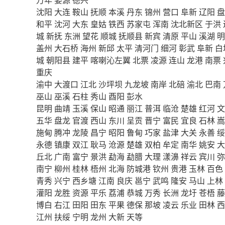
沈阳
大连
鞍山
抚顺
本溪
丹东
锦州
营口
阜新
辽阳
盘
和平
沈河
大东
皇姑
铁西
苏家屯
浑南
沈北新区
于洪
城
新抚
东洲
望花
顺城
抚顺县
新宾
清原
平山
溪湖
明
盖州
大石桥
海州
新邱
太平
清河门
细河
彰武
阜新
白
城
朝阳县
建平
喀喇沁左翼
北票
凌源
连山
龙港
南票
重庆
渝中
大渡口
江北
沙坪坝
九龙坡
南岸
北碚
渝北
巴南
巫山
巫溪
石柱
秀山
酉阳
彭水
昆明
曲靖
玉溪
保山
昭通
丽江
普洱
临沧
楚雄
红河
文
五华
盘龙
官渡
西山
东川
呈贡
晋宁
富民
宜良
石林
嵩
施甸
腾冲
龙陵
昌宁
昭阳
鲁甸
巧家
盐津
大关
永善
绥
永德
镇康
双江
耿马
沧源
楚雄
双柏
牟定
南华
姚安
大
丘北
广南
富宁
景洪
勐海
勐腊
大理
漾濞
祥云
宾川
弥
南宁
柳州
桂林
梧州
北海
防城港
钦州
贵港
玉林
百色
青秀
兴宁
西乡塘
江南
良庆
邕宁
武鸣
隆安
马山
上林
灌阳
龙胜
资源
平乐
荔浦
恭城
万秀
长洲
龙圩
苍梧
藤
博白
右江
田阳
田东
平果
德保
那坡
凌云
乐业
田林
西
江州
扶绥
宁明
龙州
大新
天等