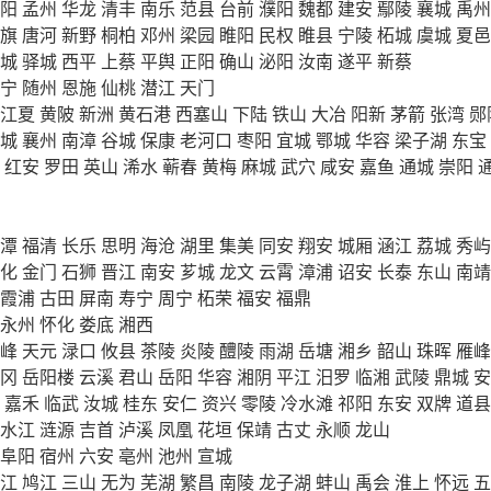
阳
孟州
华龙
清丰
南乐
范县
台前
濮阳
魏都
建安
鄢陵
襄城
禹州
旗
唐河
新野
桐柏
邓州
梁园
睢阳
民权
睢县
宁陵
柘城
虞城
夏邑
城
驿城
西平
上蔡
平舆
正阳
确山
泌阳
汝南
遂平
新蔡
宁
随州
恩施
仙桃
潜江
天门
江夏
黄陂
新洲
黄石港
西塞山
下陆
铁山
大冶
阳新
茅箭
张湾
郧
城
襄州
南漳
谷城
保康
老河口
枣阳
宜城
鄂城
华容
梁子湖
东宝
红安
罗田
英山
浠水
蕲春
黄梅
麻城
武穴
咸安
嘉鱼
通城
崇阳
潭
福清
长乐
思明
海沧
湖里
集美
同安
翔安
城厢
涵江
荔城
秀屿
化
金门
石狮
晋江
南安
芗城
龙文
云霄
漳浦
诏安
长泰
东山
南靖
霞浦
古田
屏南
寿宁
周宁
柘荣
福安
福鼎
永州
怀化
娄底
湘西
峰
天元
渌口
攸县
茶陵
炎陵
醴陵
雨湖
岳塘
湘乡
韶山
珠晖
雁峰
冈
岳阳楼
云溪
君山
岳阳
华容
湘阴
平江
汨罗
临湘
武陵
鼎城
安
嘉禾
临武
汝城
桂东
安仁
资兴
零陵
冷水滩
祁阳
东安
双牌
道县
水江
涟源
吉首
泸溪
凤凰
花垣
保靖
古丈
永顺
龙山
阜阳
宿州
六安
亳州
池州
宣城
江
鸠江
三山
无为
芜湖
繁昌
南陵
龙子湖
蚌山
禹会
淮上
怀远
五