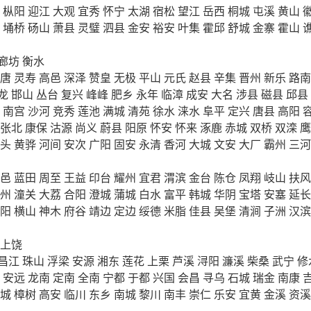
枞阳
迎江
大观
宜秀
怀宁
太湖
宿松
望江
岳西
桐城
屯溪
黄山
埇桥
砀山
萧县
灵璧
泗县
金安
裕安
叶集
霍邱
舒城
金寨
霍山
廊坊
衡水
唐
灵寿
高邑
深泽
赞皇
无极
平山
元氏
赵县
辛集
晋州
新乐
路南
龙
邯山
丛台
复兴
峰峰
肥乡
永年
临漳
成安
大名
涉县
磁县
邱县
南宫
沙河
竞秀
莲池
满城
清苑
徐水
涞水
阜平
定兴
唐县
高阳
张北
康保
沽源
尚义
蔚县
阳原
怀安
怀来
涿鹿
赤城
双桥
双滦
鹰
头
黄骅
河间
安次
广阳
固安
永清
香河
大城
文安
大厂
霸州
三河
邑
蓝田
周至
王益
印台
耀州
宜君
渭滨
金台
陈仓
凤翔
岐山
扶风
州
潼关
大荔
合阳
澄城
蒲城
白水
富平
韩城
华阴
宝塔
安塞
延长
阳
横山
神木
府谷
靖边
定边
绥德
米脂
佳县
吴堡
清涧
子洲
汉滨
上饶
昌江
珠山
浮梁
安源
湘东
莲花
上栗
芦溪
浔阳
濂溪
柴桑
武宁
修
安远
龙南
定南
全南
宁都
于都
兴国
会昌
寻乌
石城
瑞金
南康
城
樟树
高安
临川
东乡
南城
黎川
南丰
崇仁
乐安
宜黄
金溪
资溪