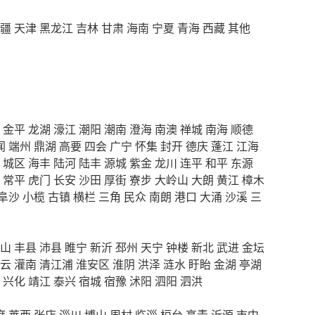
疆
天津
黑龙江
吉林
甘肃
海南
宁夏
青海
西藏
其他
金平
龙湖
濠江
潮阳
潮南
澄海
南澳
禅城
南海
顺德
闻
端州
鼎湖
高要
四会
广宁
怀集
封开
德庆
蓬江
江海
城区
海丰
陆河
陆丰
源城
紫金
龙川
连平
和平
东源
常平
虎门
长安
沙田
厚街
寮步
大岭山
大朗
黄江
樟木
阜沙
小榄
古镇
横栏
三角
民众
南朗
港口
大涌
沙溪
三
山
丰县
沛县
睢宁
新沂
邳州
天宁
钟楼
新北
武进
金坛
云
灌南
清江浦
淮安区
淮阴
洪泽
涟水
盱眙
金湖
亭湖
兴化
靖江
泰兴
宿城
宿豫
沭阳
泗阳
泗洪
度
莱西
张店
淄川
博山
周村
临淄
桓台
高青
沂源
市中