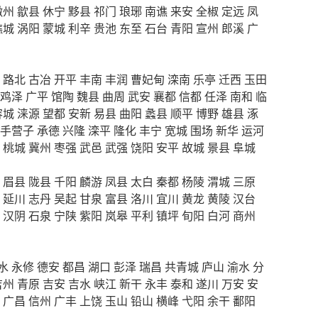
徽州
歙县
休宁
黟县
祁门
琅琊
南谯
来安
全椒
定远
凤
谯城
涡阳
蒙城
利辛
贵池
东至
石台
青阳
宣州
郎溪
广
路北
古冶
开平
丰南
丰润
曹妃甸
滦南
乐亭
迁西
玉田
鸡泽
广平
馆陶
魏县
曲周
武安
襄都
信都
任泽
南和
临
容城
涞源
望都
安新
易县
曲阳
蠡县
顺平
博野
雄县
涿
手营子
承德
兴隆
滦平
隆化
丰宁
宽城
围场
新华
运河
桃城
冀州
枣强
武邑
武强
饶阳
安平
故城
景县
阜城
眉县
陇县
千阳
麟游
凤县
太白
秦都
杨陵
渭城
三原
延川
志丹
吴起
甘泉
富县
洛川
宜川
黄龙
黄陵
汉台
汉阴
石泉
宁陕
紫阳
岚皋
平利
镇坪
旬阳
白河
商州
水
永修
德安
都昌
湖口
彭泽
瑞昌
共青城
庐山
渝水
分
吉州
青原
吉安
吉水
峡江
新干
永丰
泰和
遂川
万安
安
广昌
信州
广丰
上饶
玉山
铅山
横峰
弋阳
余干
鄱阳