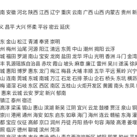
南
安徽
河北
陕西
江西
辽宁
重庆
云南
广西
山西
内蒙古
贵州
新
义
昌平
大兴
怀柔
平谷
密云
延庆
东
金山
松江
青浦
奉贤
崇明
州
梅州
汕尾
河源
阳江
清远
东莞
中山
潮州
揭阳
云浮
城
福田
罗湖
南山
宝安
龙岗
盐田
龙华
坪山
光明
香洲
斗门
金湾
丰
乳源瑶族自治县
赤坎
霞山
坡头
麻章
廉江
雷州
吴川
遂溪
徐
城
惠阳
博罗
惠东
龙门
梅江
梅县
大埔
丰顺
五华
平远
蕉岭
兴宁
山
连南
莞城
东城
南城
万江
石龙
石排
茶山
企石
桥头
东坑
横沥
梅
道滘
石岐
东区
西区
南区
五桂山
火炬开发区
黄圃
南头
东凤
惠来
云城
云安
罗定
新兴
郁南
镇江
泰州
宿迁
高淳
梁溪
锡山
惠山
滨湖
新吴
江阴
宜兴
云龙
鼓楼
贾汪
泉山
铜
崇川
港闸
通州
海安
如东
启东
如皋
海门
海州
连云
赣榆
东海
灌
都
宝应
仪征
高邮
京口
润州
丹徒
丹阳
扬中
句容
海陵
高港
姜堰
照
临沂
德州
聊城
滨州
菏泽
阴
商河
市南
市北
李沧
崂山
青岛西海岸新区
城阳
即墨
胶州
平