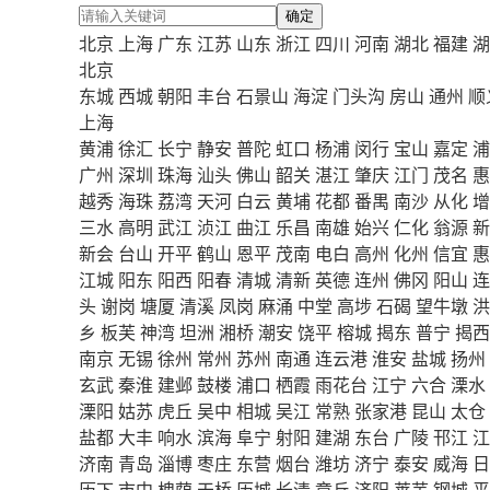
确定
北京
上海
广东
江苏
山东
浙江
四川
河南
湖北
福建
湖
北京
东城
西城
朝阳
丰台
石景山
海淀
门头沟
房山
通州
顺
上海
黄浦
徐汇
长宁
静安
普陀
虹口
杨浦
闵行
宝山
嘉定
浦
广州
深圳
珠海
汕头
佛山
韶关
湛江
肇庆
江门
茂名
惠
越秀
海珠
荔湾
天河
白云
黄埔
花都
番禺
南沙
从化
增
三水
高明
武江
浈江
曲江
乐昌
南雄
始兴
仁化
翁源
新
新会
台山
开平
鹤山
恩平
茂南
电白
高州
化州
信宜
惠
江城
阳东
阳西
阳春
清城
清新
英德
连州
佛冈
阳山
连
头
谢岗
塘厦
清溪
凤岗
麻涌
中堂
高埗
石碣
望牛墩
洪
乡
板芙
神湾
坦洲
湘桥
潮安
饶平
榕城
揭东
普宁
揭西
南京
无锡
徐州
常州
苏州
南通
连云港
淮安
盐城
扬州
玄武
秦淮
建邺
鼓楼
浦口
栖霞
雨花台
江宁
六合
溧水
溧阳
姑苏
虎丘
吴中
相城
吴江
常熟
张家港
昆山
太仓
盐都
大丰
响水
滨海
阜宁
射阳
建湖
东台
广陵
邗江
江
济南
青岛
淄博
枣庄
东营
烟台
潍坊
济宁
泰安
威海
日
历下
市中
槐荫
天桥
历城
长清
章丘
济阳
莱芜
钢城
平