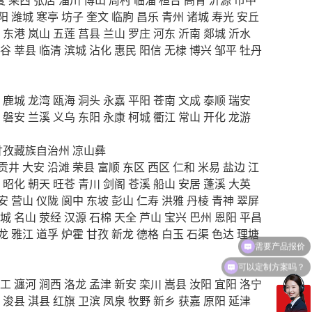
阳
潍城
寒亭
坊子
奎文
临朐
昌乐
青州
诸城
寿光
安丘
东港
岚山
五莲
莒县
兰山
罗庄
河东
沂南
郯城
沂水
谷
莘县
临清
滨城
沾化
惠民
阳信
无棣
博兴
邹平
牡丹
鹿城
龙湾
瓯海
洞头
永嘉
平阳
苍南
文成
泰顺
瑞安
磐安
兰溪
义乌
东阳
永康
柯城
衢江
常山
开化
龙游
甘孜藏族自治州
凉山彝
贡井
大安
沿滩
荣县
富顺
东区
西区
仁和
米易
盐边
江
昭化
朝天
旺苍
青川
剑阁
苍溪
船山
安居
蓬溪
大英
安
营山
仪陇
阆中
东坡
彭山
仁寿
洪雅
丹棱
青神
翠屏
城
名山
荥经
汉源
石棉
天全
芦山
宝兴
巴州
恩阳
平昌
龙
雅江
道孚
炉霍
甘孜
新龙
德格
白玉
石渠
色达
理塘
可以定制方案吗？
工
瀍河
涧西
洛龙
孟津
新安
栾川
嵩县
汝阳
宜阳
洛宁
浚县
淇县
红旗
卫滨
凤泉
牧野
新乡
获嘉
原阳
延津