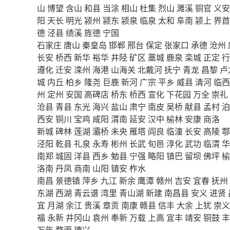
山
博望
含山
和县
当涂
相山
杜集
烈山
濉溪
铜官
义安
阳
天长
明光
颍州
颍东
颍泉
临泉
太和
阜南
颍上
界首
德
泾县
绩溪
旌德
宁国
石家庄
唐山
秦皇岛
邯郸
邢台
保定
张家口
承德
沧州
长安
桥西
新华
裕华
井陉
矿区
藁城
鹿泉
栾城
正定
行
遵化
迁安
滦州
海港
山海关
北戴河
抚宁
青龙
昌黎
卢
城
内丘
柏乡
隆尧
巨鹿
新河
广宗
平乡
威县
清河
临西
州
定州
安国
高碑店
桥东
桥西
宣化
下花园
万全
崇礼
沧县
青县
东光
海兴
盐山
肃宁
南皮
吴桥
献县
孟村
泊
西安
铜川
宝鸡
咸阳
渭南
延安
汉中
榆林
安康
商洛
新城
碑林
莲湖
灞桥
未央
雁塔
阎良
临潼
长安
高陵
鄠
泾阳
乾县
礼泉
永寿
彬州
长武
旬邑
淳化
武功
临渭
华
南郑
城固
洋县
西乡
勉县
宁强
略阳
镇巴
留坝
佛坪
榆
洛南
丹凤
商南
山阳
镇安
柞水
南昌
景德镇
萍乡
九江
新余
鹰潭
赣州
吉安
宜春
抚州
东湖
西湖
青云谱
湾里
青山湖
新建
南昌县
安义
进贤
宜
月湖
余江
贵溪
章贡
南康
赣县
信丰
大余
上犹
崇义
福
永新
井冈山
袁州
奉新
万载
上高
宜丰
靖安
铜鼓
丰
万年
婺源
德兴