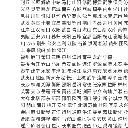
封丘
长垣
解放
中站
马村
山阳
修武
博爱
武陟
温县
沁
义马
灵宝
卧龙
宛城
南召
方城
西峡
镇平
内乡
淅川
社
息县
川汇
淮阳
扶沟
西华
商水
沈丘
郸城
太康
鹿邑
项
武汉
黄石
十堰
宜昌
襄阳
鄂州
荆门
孝感
荆州
黄冈
咸
江岸
江汉
硚口
汉阳
武昌
青山
洪山
东西湖
汉南
蔡甸
夷陵
远安
兴山
秭归
长阳
五峰
宜都
当阳
枝江
襄城
樊
川
沙市
荆州
公安
监利
江陵
石首
洪湖
松滋
黄州
团风
丰
来凤
鹤峰
仙桃
潜江
福州
厦门
莆田
三明
泉州
漳州
南平
龙岩
宁德
鼓楼
台江
仓山
马尾
晋安
闽侯
连江
罗源
闽清
永泰
平
泰宁
建宁
永安
丰泽
鲤城
洛江
泉港
惠安
安溪
永春
德
武夷山
建瓯
新罗
永定
长汀
上杭
武平
连城
漳平
蕉城
长沙
株洲
湘潭
衡阳
邵阳
岳阳
常德
张家界
益阳
郴州
芙蓉
天心
岳麓
开福
雨花
望城
浏阳
宁乡
荷塘
芦淞
石
大祥
北塔
邵东
新邵
邵阳
隆回
洞口
绥宁
新宁
城步
武
阳
赫山
南县
桃江
安化
沅江
北湖
苏仙
桂阳
宜章
永兴
会同
麻阳
新晃
芷江
靖州
通道
洪江
娄星
双峰
新化
冷
合肥
芜湖
蚌埠
淮南
马鞍山
淮北
铜陵
安庆
黄山
滁州
瑶海
庐阳
蜀山
包河
长丰
肥东
肥西
庐江
巢湖
镜湖
弋