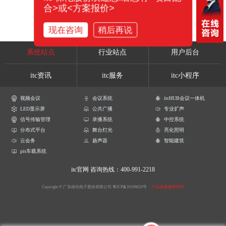
合>或<方案报价>
现在咨询
稍后再说
系统站点
行业站点
用户后台
itc资讯
itc服务
itc小程序
视频会议
会议系统
itcHUB会议一体机
LED显示屏
公共广播
专业扩声
信号传输管理
录播系统
中控系统
分布式平台
舞台灯光
亮化照明
云会务
扬声器
智能建筑
pis车载系统
itc官网
咨询热线：400-991-2218
Copyright © 广东保伦电子股份有限公司
粤ICP备16106620号
产品参数解释声明