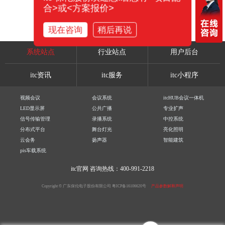
合>或<方案报价>
现在咨询
稍后再说
系统站点
行业站点
用户后台
itc资讯
itc服务
itc小程序
视频会议
会议系统
itcHUB会议一体机
LED显示屏
公共广播
专业扩声
信号传输管理
录播系统
中控系统
分布式平台
舞台灯光
亮化照明
云会务
扬声器
智能建筑
pis车载系统
itc官网
咨询热线：400-991-2218
Copyright © 广东保伦电子股份有限公司
粤ICP备16106620号
产品参数解释声明