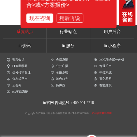
合>或<方案报价>
现在咨询
稍后再说
系统站点
行业站点
用户后台
itc资讯
itc服务
itc小程序
视频会议
会议系统
itcHUB会议一体机
LED显示屏
公共广播
专业扩声
信号传输管理
录播系统
中控系统
分布式平台
舞台灯光
亮化照明
云会务
扬声器
智能建筑
pis车载系统
itc官网
咨询热线：400-991-2218
Copyright © 广东保伦电子股份有限公司
粤ICP备16106620号
产品参数解释声明