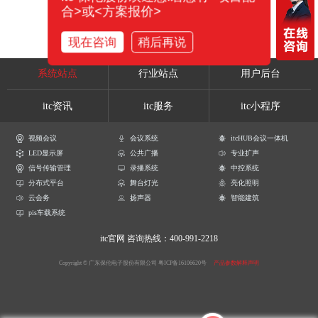
合>或<方案报价>
现在咨询
稍后再说
系统站点
行业站点
用户后台
itc资讯
itc服务
itc小程序
视频会议
会议系统
itcHUB会议一体机
LED显示屏
公共广播
专业扩声
信号传输管理
录播系统
中控系统
分布式平台
舞台灯光
亮化照明
云会务
扬声器
智能建筑
pis车载系统
itc官网
咨询热线：400-991-2218
Copyright © 广东保伦电子股份有限公司
粤ICP备16106620号
产品参数解释声明