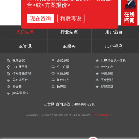
合>或<方案报价>
现在咨询
稍后再说
系统站点
行业站点
用户后台
itc资讯
itc服务
itc小程序
视频会议
会议系统
itcHUB会议一体机
LED显示屏
公共广播
专业扩声
信号传输管理
录播系统
中控系统
分布式平台
舞台灯光
亮化照明
云会务
扬声器
智能建筑
pis车载系统
itc官网
咨询热线：400-991-2218
Copyright © 广东保伦电子股份有限公司
粤ICP备16106620号
产品参数解释声明