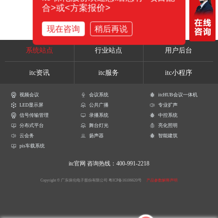
合>或<方案报价>
现在咨询
稍后再说
系统站点
行业站点
用户后台
itc资讯
itc服务
itc小程序
视频会议
会议系统
itcHUB会议一体机
LED显示屏
公共广播
专业扩声
信号传输管理
录播系统
中控系统
分布式平台
舞台灯光
亮化照明
云会务
扬声器
智能建筑
pis车载系统
itc官网
咨询热线：400-991-2218
Copyright © 广东保伦电子股份有限公司
粤ICP备16106620号
产品参数解释声明