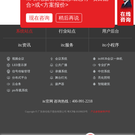
合>或<方案报价>
现在咨询
稍后再说
系统站点
行业站点
用户后台
itc资讯
itc服务
itc小程序
视频会议
会议系统
itcHUB会议一体机
LED显示屏
公共广播
专业扩声
信号传输管理
录播系统
中控系统
分布式平台
舞台灯光
亮化照明
云会务
扬声器
智能建筑
pis车载系统
itc官网
咨询热线：400-991-2218
Copyright © 广东保伦电子股份有限公司
粤ICP备16106620号
产品参数解释声明