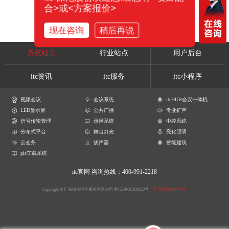
合>或<方案报价>
现在咨询
稍后再说
系统站点
行业站点
用户后台
itc资讯
itc服务
itc小程序
视频会议
会议系统
itcHUB会议一体机
LED显示屏
公共广播
专业扩声
信号传输管理
录播系统
中控系统
分布式平台
舞台灯光
亮化照明
云会务
扬声器
智能建筑
pis车载系统
itc官网
咨询热线：400-991-2218
Copyright © 广东保伦电子股份有限公司
粤ICP备16106620号
产品参数解释声明