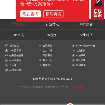
合>或<方案报价>
现在咨询
稍后再说
系统站点
行业站点
用户后台
itc资讯
itc服务
itc小程序
视频会议
会议系统
itcHUB会议一体机
LED显示屏
公共广播
专业扩声
信号传输管理
录播系统
中控系统
分布式平台
舞台灯光
亮化照明
云会务
扬声器
智能建筑
pis车载系统
itc官网
咨询热线：400-991-2218
Copyright © 广东保伦电子股份有限公司
粤ICP备16106620号
产品参数解释声明