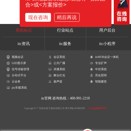
合>或<方案报价>
现在咨询
稍后再说
系统站点
行业站点
用户后台
itc资讯
itc服务
itc小程序
视频会议
会议系统
itcHUB会议一体机
LED显示屏
公共广播
专业扩声
信号传输管理
录播系统
中控系统
分布式平台
舞台灯光
亮化照明
云会务
扬声器
智能建筑
pis车载系统
itc官网
咨询热线：400-991-2218
Copyright © 广东保伦电子股份有限公司
粤ICP备16106620号
产品参数解释声明