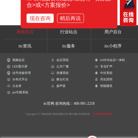
合>或<方案报价>
现在咨询
稍后再说
系统站点
行业站点
用户后台
itc资讯
itc服务
itc小程序
视频会议
会议系统
itcHUB会议一体机
LED显示屏
公共广播
专业扩声
信号传输管理
录播系统
中控系统
分布式平台
舞台灯光
亮化照明
云会务
扬声器
智能建筑
pis车载系统
itc官网
咨询热线：400-991-2218
Copyright © 广东保伦电子股份有限公司
粤ICP备16106620号
产品参数解释声明