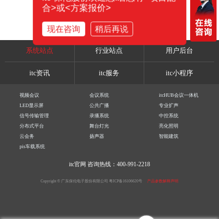
合>或<方案报价>
现在咨询
稍后再说
系统站点
行业站点
用户后台
itc资讯
itc服务
itc小程序
视频会议
会议系统
itcHUB会议一体机
LED显示屏
公共广播
专业扩声
信号传输管理
录播系统
中控系统
分布式平台
舞台灯光
亮化照明
云会务
扬声器
智能建筑
pis车载系统
itc官网
咨询热线：400-991-2218
Copyright © 广东保伦电子股份有限公司
粤ICP备16106620号
产品参数解释声明