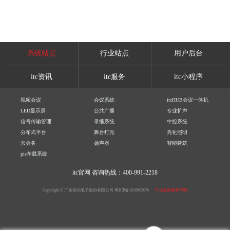
系统站点
行业站点
用户后台
itc资讯
itc服务
itc小程序
视频会议
会议系统
itcHUB会议一体机
LED显示屏
公共广播
专业扩声
信号传输管理
录播系统
中控系统
分布式平台
舞台灯光
亮化照明
云会务
扬声器
智能建筑
pis车载系统
itc官网
咨询热线：400-991-2218
Copyright © 广东保伦电子股份有限公司
粤ICP备16106620号
产品参数解释声明