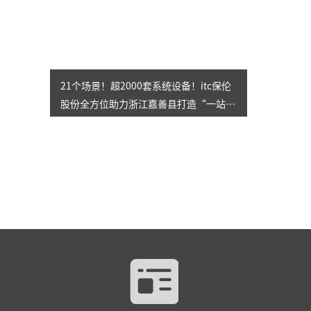
21个场景！超2000套系统设备！itc保伦
股份全方位助力浙江嘉善县打造“一站
式”社会治理综合服务中心