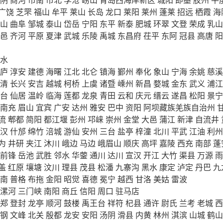
广饶
芝罘
福山
牟平
莱山
长岛
龙口
莱阳
莱州
蓬莱
招远
栖霞
海
山
曲阜
邹城
泰山
岱岳
宁阳
东平
新泰
肥城
环翠
文登
荣成
乳山
邑
齐河
平原
夏津
武城
乐陵
禹城
东昌府
茌平
东阿
冠县
高唐
阳
水
庐
淳安
建德
海曙
江北
北仑
镇海
鄞州
奉化
象山
宁海
余姚
慈溪
清
长兴
安吉
越城
柯桥
上虞
诸暨
嵊州
新昌
婺城
金东
武义
浦江
台
仙居
温岭
临海
莲都
龙泉
青田
云和
庆元
缙云
遂昌
松阳
景宁
南充
眉山
宜宾
广安
达州
雅安
巴中
资阳
阿坝藏族羌族自治州
流
郫都
简阳
都江堰
彭州
邛崃
崇州
金堂
大邑
蒲江
新津
自流井
汉
什邡
绵竹
涪城
游仙
安州
三台
盐亭
梓潼
北川
平武
江油
利州
为
井研
夹江
沐川
峨边
马边
峨眉山
顺庆
高坪
嘉陵
西充
南部
蓬
前锋
岳池
武胜
邻水
华蓥
通川
达川
宣汉
开江
大竹
渠县
万源
雨
盖
红原
壤塘
汶川
理县
茂县
松潘
九寨沟
黑水
康定
泸定
丹巴
九
南
普格
布拖
金阳
昭觉
喜德
冕宁
越西
甘洛
美姑
雷波
漯河
三门峡
南阳
商丘
信阳
周口
驻马店
郑
登封
龙亭
顺河
鼓楼
禹王台
祥符
杞县
通许
尉氏
兰考
老城
西
钢
文峰
北关
殷都
龙安
安阳
汤阴
滑县
内黄
林州
淇滨
山城
鹤山