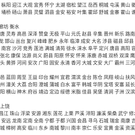
枞阳
迎江
大观
宜秀
怀宁
太湖
宿松
望江
岳西
桐城
屯溪
黄山
埇桥
砀山
萧县
灵璧
泗县
金安
裕安
叶集
霍邱
舒城
金寨
霍山
廊坊
衡水
唐
灵寿
高邑
深泽
赞皇
无极
平山
元氏
赵县
辛集
晋州
新乐
路南
龙
邯山
丛台
复兴
峰峰
肥乡
永年
临漳
成安
大名
涉县
磁县
邱县
南宫
沙河
竞秀
莲池
满城
清苑
徐水
涞水
阜平
定兴
唐县
高阳
张北
康保
沽源
尚义
蔚县
阳原
怀安
怀来
涿鹿
赤城
双桥
双滦
鹰
头
黄骅
河间
安次
广阳
固安
永清
香河
大城
文安
大厂
霸州
三河
邑
蓝田
周至
王益
印台
耀州
宜君
渭滨
金台
陈仓
凤翔
岐山
扶风
州
潼关
大荔
合阳
澄城
蒲城
白水
富平
韩城
华阴
宝塔
安塞
延长
阳
横山
神木
府谷
靖边
定边
绥德
米脂
佳县
吴堡
清涧
子洲
汉滨
上饶
昌江
珠山
浮梁
安源
湘东
莲花
上栗
芦溪
浔阳
濂溪
柴桑
武宁
修
安远
龙南
定南
全南
宁都
于都
兴国
会昌
寻乌
石城
瑞金
南康
城
樟树
高安
临川
东乡
南城
黎川
南丰
崇仁
乐安
宜黄
金溪
资溪