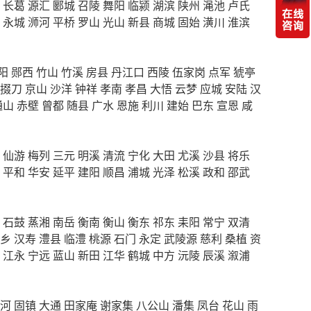
长葛
源汇
郾城
召陵
舞阳
临颍
湖滨
陕州
渑池
卢氏
永城
浉河
平桥
罗山
光山
新县
商城
固始
潢川
淮滨
阳
郧西
竹山
竹溪
房县
丹江口
西陵
伍家岗
点军
猇亭
掇刀
京山
沙洋
钟祥
孝南
孝昌
大悟
云梦
应城
安陆
汉
通山
赤壁
曾都
随县
广水
恩施
利川
建始
巴东
宣恩
咸
仙游
梅列
三元
明溪
清流
宁化
大田
尤溪
沙县
将乐
平和
华安
延平
建阳
顺昌
浦城
光泽
松溪
政和
邵武
石鼓
蒸湘
南岳
衡南
衡山
衡东
祁东
耒阳
常宁
双清
乡
汉寿
澧县
临澧
桃源
石门
永定
武陵源
慈利
桑植
资
江永
宁远
蓝山
新田
江华
鹤城
中方
沅陵
辰溪
溆浦
河
固镇
大通
田家庵
谢家集
八公山
潘集
凤台
花山
雨