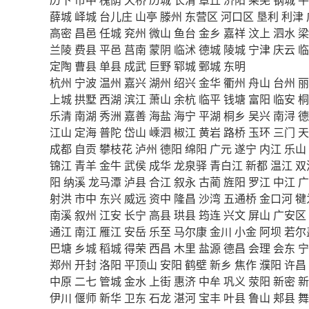
薛城
峄城
台儿庄
山亭
滕州
东营区
河口区
垦利
利津
高密
昌邑
任城
兖州
微山
鱼台
金乡
嘉祥
汶上
泗水
梁
兰陵
费县
平邑
莒南
蒙阴
临沭
德城
陵城
宁津
庆云
临
定陶
曹县
单县
成武
巨野
郓城
鄄城
东明
杭州
宁波
温州
嘉兴
湖州
绍兴
金华
衢州
舟山
台州
丽
上城
拱墅
西湖
滨江
萧山
余杭
临平
钱塘
富阳
临安
桐
乐清
南湖
秀洲
嘉善
海盐
海宁
平湖
桐乡
吴兴
南浔
德
江山
定海
普陀
岱山
嵊泗
椒江
黄岩
路桥
玉环
三门
天
成都
自贡
攀枝花
泸州
德阳
绵阳
广元
遂宁
内江
乐山
锦江
青羊
金牛
武侯
成华
龙泉驿
青白江
新都
温江
双
阳
纳溪
龙马潭
泸县
合江
叙永
古蔺
旌阳
罗江
中江
广
射洪
市中
东兴
威远
资中
隆昌
沙湾
五通桥
金口河
犍
南溪
叙州
江安
长宁
高县
珙县
筠连
兴文
屏山
广安区
通江
南江
雁江
安岳
乐至
马尔康
金川
小金
阿坝
若尔
巴塘
乡城
稻城
得荣
西昌
木里
盐源
德昌
会理
会东
宁
郑州
开封
洛阳
平顶山
安阳
鹤壁
新乡
焦作
濮阳
许昌
中原
二七
管城
金水
上街
惠济
中牟
巩义
荥阳
新密
新
伊川
偃师
新华
卫东
石龙
湛河
宝丰
叶县
鲁山
郏县
舞