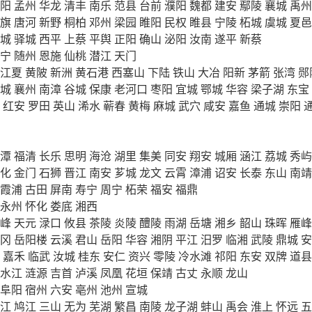
阳
孟州
华龙
清丰
南乐
范县
台前
濮阳
魏都
建安
鄢陵
襄城
禹州
旗
唐河
新野
桐柏
邓州
梁园
睢阳
民权
睢县
宁陵
柘城
虞城
夏邑
城
驿城
西平
上蔡
平舆
正阳
确山
泌阳
汝南
遂平
新蔡
宁
随州
恩施
仙桃
潜江
天门
江夏
黄陂
新洲
黄石港
西塞山
下陆
铁山
大冶
阳新
茅箭
张湾
郧
城
襄州
南漳
谷城
保康
老河口
枣阳
宜城
鄂城
华容
梁子湖
东宝
红安
罗田
英山
浠水
蕲春
黄梅
麻城
武穴
咸安
嘉鱼
通城
崇阳
潭
福清
长乐
思明
海沧
湖里
集美
同安
翔安
城厢
涵江
荔城
秀屿
化
金门
石狮
晋江
南安
芗城
龙文
云霄
漳浦
诏安
长泰
东山
南靖
霞浦
古田
屏南
寿宁
周宁
柘荣
福安
福鼎
永州
怀化
娄底
湘西
峰
天元
渌口
攸县
茶陵
炎陵
醴陵
雨湖
岳塘
湘乡
韶山
珠晖
雁峰
冈
岳阳楼
云溪
君山
岳阳
华容
湘阴
平江
汨罗
临湘
武陵
鼎城
安
嘉禾
临武
汝城
桂东
安仁
资兴
零陵
冷水滩
祁阳
东安
双牌
道县
水江
涟源
吉首
泸溪
凤凰
花垣
保靖
古丈
永顺
龙山
阜阳
宿州
六安
亳州
池州
宣城
江
鸠江
三山
无为
芜湖
繁昌
南陵
龙子湖
蚌山
禹会
淮上
怀远
五