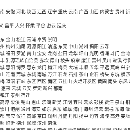
南
安徽
河北
陕西
江西
辽宁
重庆
云南
广西
山西
内蒙古
贵州
新
义
昌平
大兴
怀柔
平谷
密云
延庆
东
金山
松江
青浦
奉贤
崇明
州
梅州
汕尾
河源
阳江
清远
东莞
中山
潮州
揭阳
云浮
城
福田
罗湖
南山
宝安
龙岗
盐田
龙华
坪山
光明
香洲
斗门
金湾
丰
乳源瑶族自治县
赤坎
霞山
坡头
麻章
廉江
雷州
吴川
遂溪
徐
城
惠阳
博罗
惠东
龙门
梅江
梅县
大埔
丰顺
五华
平远
蕉岭
兴宁
山
连南
莞城
东城
南城
万江
石龙
石排
茶山
企石
桥头
东坑
横沥
梅
道滘
石岐
东区
西区
南区
五桂山
火炬开发区
黄圃
南头
东凤
惠来
云城
云安
罗定
新兴
郁南
镇江
泰州
宿迁
高淳
梁溪
锡山
惠山
滨湖
新吴
江阴
宜兴
云龙
鼓楼
贾汪
泉山
铜
崇川
港闸
通州
海安
如东
启东
如皋
海门
海州
连云
赣榆
东海
灌
都
宝应
仪征
高邮
京口
润州
丹徒
丹阳
扬中
句容
海陵
高港
姜堰
照
临沂
德州
聊城
滨州
菏泽
阴
商河
市南
市北
李沧
崂山
青岛西海岸新区
城阳
即墨
胶州
平