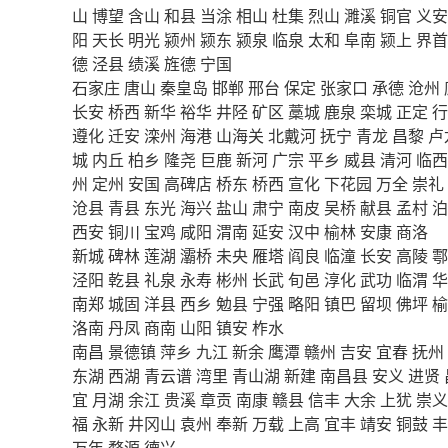
山
博望
含山
和县
当涂
相山
杜集
烈山
濉溪
铜官
义安
阳
天长
明光
颍州
颍东
颍泉
临泉
太和
阜南
颍上
界首
德
泾县
绩溪
旌德
宁国
石家庄
唐山
秦皇岛
邯郸
邢台
保定
张家口
承德
沧州
长安
桥西
新华
裕华
井陉
矿区
藁城
鹿泉
栾城
正定
行
遵化
迁安
滦州
海港
山海关
北戴河
抚宁
青龙
昌黎
卢
城
内丘
柏乡
隆尧
巨鹿
新河
广宗
平乡
威县
清河
临西
州
定州
安国
高碑店
桥东
桥西
宣化
下花园
万全
崇礼
沧县
青县
东光
海兴
盐山
肃宁
南皮
吴桥
献县
孟村
泊
西安
铜川
宝鸡
咸阳
渭南
延安
汉中
榆林
安康
商洛
新城
碑林
莲湖
灞桥
未央
雁塔
阎良
临潼
长安
高陵
鄠
泾阳
乾县
礼泉
永寿
彬州
长武
旬邑
淳化
武功
临渭
华
南郑
城固
洋县
西乡
勉县
宁强
略阳
镇巴
留坝
佛坪
榆
洛南
丹凤
商南
山阳
镇安
柞水
南昌
景德镇
萍乡
九江
新余
鹰潭
赣州
吉安
宜春
抚州
东湖
西湖
青云谱
湾里
青山湖
新建
南昌县
安义
进贤
宜
月湖
余江
贵溪
章贡
南康
赣县
信丰
大余
上犹
崇义
福
永新
井冈山
袁州
奉新
万载
上高
宜丰
靖安
铜鼓
丰
万年
婺源
德兴