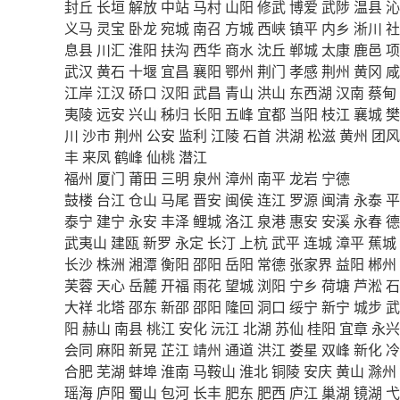
封丘
长垣
解放
中站
马村
山阳
修武
博爱
武陟
温县
沁
义马
灵宝
卧龙
宛城
南召
方城
西峡
镇平
内乡
淅川
社
息县
川汇
淮阳
扶沟
西华
商水
沈丘
郸城
太康
鹿邑
项
武汉
黄石
十堰
宜昌
襄阳
鄂州
荆门
孝感
荆州
黄冈
咸
江岸
江汉
硚口
汉阳
武昌
青山
洪山
东西湖
汉南
蔡甸
夷陵
远安
兴山
秭归
长阳
五峰
宜都
当阳
枝江
襄城
樊
川
沙市
荆州
公安
监利
江陵
石首
洪湖
松滋
黄州
团风
丰
来凤
鹤峰
仙桃
潜江
福州
厦门
莆田
三明
泉州
漳州
南平
龙岩
宁德
鼓楼
台江
仓山
马尾
晋安
闽侯
连江
罗源
闽清
永泰
平
泰宁
建宁
永安
丰泽
鲤城
洛江
泉港
惠安
安溪
永春
德
武夷山
建瓯
新罗
永定
长汀
上杭
武平
连城
漳平
蕉城
长沙
株洲
湘潭
衡阳
邵阳
岳阳
常德
张家界
益阳
郴州
芙蓉
天心
岳麓
开福
雨花
望城
浏阳
宁乡
荷塘
芦淞
石
大祥
北塔
邵东
新邵
邵阳
隆回
洞口
绥宁
新宁
城步
武
阳
赫山
南县
桃江
安化
沅江
北湖
苏仙
桂阳
宜章
永兴
会同
麻阳
新晃
芷江
靖州
通道
洪江
娄星
双峰
新化
冷
合肥
芜湖
蚌埠
淮南
马鞍山
淮北
铜陵
安庆
黄山
滁州
瑶海
庐阳
蜀山
包河
长丰
肥东
肥西
庐江
巢湖
镜湖
弋