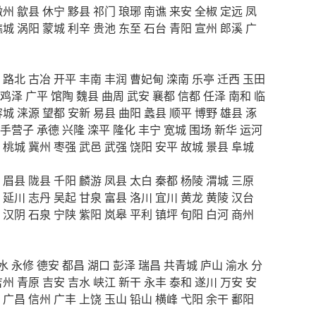
徽州
歙县
休宁
黟县
祁门
琅琊
南谯
来安
全椒
定远
凤
谯城
涡阳
蒙城
利辛
贵池
东至
石台
青阳
宣州
郎溪
广
路北
古冶
开平
丰南
丰润
曹妃甸
滦南
乐亭
迁西
玉田
鸡泽
广平
馆陶
魏县
曲周
武安
襄都
信都
任泽
南和
临
容城
涞源
望都
安新
易县
曲阳
蠡县
顺平
博野
雄县
涿
手营子
承德
兴隆
滦平
隆化
丰宁
宽城
围场
新华
运河
桃城
冀州
枣强
武邑
武强
饶阳
安平
故城
景县
阜城
眉县
陇县
千阳
麟游
凤县
太白
秦都
杨陵
渭城
三原
延川
志丹
吴起
甘泉
富县
洛川
宜川
黄龙
黄陵
汉台
汉阴
石泉
宁陕
紫阳
岚皋
平利
镇坪
旬阳
白河
商州
水
永修
德安
都昌
湖口
彭泽
瑞昌
共青城
庐山
渝水
分
吉州
青原
吉安
吉水
峡江
新干
永丰
泰和
遂川
万安
安
广昌
信州
广丰
上饶
玉山
铅山
横峰
弋阳
余干
鄱阳