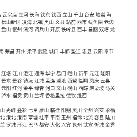
店
瓦房店
庄河
长海
铁东
铁西
立山
千山
台安
岫岩
海
松山新区
凌海
北镇
黑山
义县
站前
西市
鲅鱼圈
老边
盘山
银州
清河
调兵山
开原
铁岭县
西丰
昌图
双塔
龙
南
荣昌
开州
梁平
武隆
城口
丰都
垫江
忠县
云阳
奉节
红塔
江川
澄江
通海
华宁
易门
峨山
新平
元江
隆阳
景东
景谷
镇沅
江城
孟连
澜沧
西盟
临翔
凤庆
云县
元阳
红河
金平
绿春
河口
文山
砚山
西畴
麻栗坡
马关
泸水
福贡
贡山
兰坪
香格里拉
德钦
维西
山
秀峰
叠彩
七星
雁山
临桂
阳朔
灵川
全州
兴安
永福
北
港北
港南
覃塘
桂平
平南
玉州
福绵
北流
容县
陆川
兰
罗城
环江
巴马
都安
大化
兴宾
象州
武宣
忻城
金秀