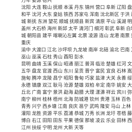
沈阳
大连
鞍山
抚顺
本溪
丹东
锦州
营口
阜新
辽阳
盘
和平
沈河
大东
皇姑
铁西
苏家屯
浑南
沈北新区
于洪
城
新抚
东洲
望花
顺城
抚顺县
新宾
清原
平山
溪湖
明
盖州
大石桥
海州
新邱
太平
清河门
细河
彰武
阜新
白
城
朝阳县
建平
喀喇沁左翼
北票
凌源
连山
龙港
南票
重庆
渝中
大渡口
江北
沙坪坝
九龙坡
南岸
北碚
渝北
巴南
巫山
巫溪
石柱
秀山
酉阳
彭水
昆明
曲靖
玉溪
保山
昭通
丽江
普洱
临沧
楚雄
红河
文
五华
盘龙
官渡
西山
东川
呈贡
晋宁
富民
宜良
石林
嵩
施甸
腾冲
龙陵
昌宁
昭阳
鲁甸
巧家
盐津
大关
永善
绥
永德
镇康
双江
耿马
沧源
楚雄
双柏
牟定
南华
姚安
大
丘北
广南
富宁
景洪
勐海
勐腊
大理
漾濞
祥云
宾川
弥
南宁
柳州
桂林
梧州
北海
防城港
钦州
贵港
玉林
百色
青秀
兴宁
西乡塘
江南
良庆
邕宁
武鸣
隆安
马山
上林
灌阳
龙胜
资源
平乐
荔浦
恭城
万秀
长洲
龙圩
苍梧
藤
博白
右江
田阳
田东
平果
德保
那坡
凌云
乐业
田林
西
江州
扶绥
宁明
龙州
大新
天等