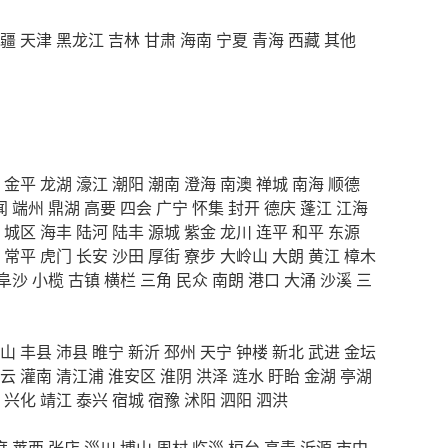
疆
天津
黑龙江
吉林
甘肃
海南
宁夏
青海
西藏
其他
金平
龙湖
濠江
潮阳
潮南
澄海
南澳
禅城
南海
顺德
闻
端州
鼎湖
高要
四会
广宁
怀集
封开
德庆
蓬江
江海
城区
海丰
陆河
陆丰
源城
紫金
龙川
连平
和平
东源
常平
虎门
长安
沙田
厚街
寮步
大岭山
大朗
黄江
樟木
阜沙
小榄
古镇
横栏
三角
民众
南朗
港口
大涌
沙溪
三
山
丰县
沛县
睢宁
新沂
邳州
天宁
钟楼
新北
武进
金坛
云
灌南
清江浦
淮安区
淮阴
洪泽
涟水
盱眙
金湖
亭湖
兴化
靖江
泰兴
宿城
宿豫
沭阳
泗阳
泗洪
度
莱西
张店
淄川
博山
周村
临淄
桓台
高青
沂源
市中