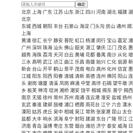
确定
北京
上海
广东
江苏
山东
浙江
四川
河南
湖北
福建
湖
北京
东城
西城
朝阳
丰台
石景山
海淀
门头沟
房山
通州
顺
上海
黄浦
徐汇
长宁
静安
普陀
虹口
杨浦
闵行
宝山
嘉定
浦
广州
深圳
珠海
汕头
佛山
韶关
湛江
肇庆
江门
茂名
惠
越秀
海珠
荔湾
天河
白云
黄埔
花都
番禺
南沙
从化
增
三水
高明
武江
浈江
曲江
乐昌
南雄
始兴
仁化
翁源
新
新会
台山
开平
鹤山
恩平
茂南
电白
高州
化州
信宜
惠
江城
阳东
阳西
阳春
清城
清新
英德
连州
佛冈
阳山
连
头
谢岗
塘厦
清溪
凤岗
麻涌
中堂
高埗
石碣
望牛墩
洪
乡
板芙
神湾
坦洲
湘桥
潮安
饶平
榕城
揭东
普宁
揭西
南京
无锡
徐州
常州
苏州
南通
连云港
淮安
盐城
扬州
玄武
秦淮
建邺
鼓楼
浦口
栖霞
雨花台
江宁
六合
溧水
溧阳
姑苏
虎丘
吴中
相城
吴江
常熟
张家港
昆山
太仓
盐都
大丰
响水
滨海
阜宁
射阳
建湖
东台
广陵
邗江
江
济南
青岛
淄博
枣庄
东营
烟台
潍坊
济宁
泰安
威海
日
历下
市中
槐荫
天桥
历城
长清
章丘
济阳
莱芜
钢城
平