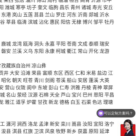
阳
潍城
寒亭
坊子
奎文
临朐
昌乐
青州
诸城
寿光
安丘
东港
岚山
五莲
莒县
兰山
罗庄
河东
沂南
郯城
沂水
谷
莘县
临清
滨城
沾化
惠民
阳信
无棣
博兴
邹平
牡丹
鹿城
龙湾
瓯海
洞头
永嘉
平阳
苍南
文成
泰顺
瑞安
磐安
兰溪
义乌
东阳
永康
柯城
衢江
常山
开化
龙游
甘孜藏族自治州
凉山彝
贡井
大安
沿滩
荣县
富顺
东区
西区
仁和
米易
盐边
江
昭化
朝天
旺苍
青川
剑阁
苍溪
船山
安居
蓬溪
大英
安
营山
仪陇
阆中
东坡
彭山
仁寿
洪雅
丹棱
青神
翠屏
城
名山
荥经
汉源
石棉
天全
芦山
宝兴
巴州
恩阳
平昌
龙
雅江
道孚
炉霍
甘孜
新龙
德格
白玉
石渠
色达
理塘
可以定制方案吗？
你们电话多少
工
瀍河
涧西
洛龙
孟津
新安
栾川
嵩县
汝阳
宜阳
洛宁
浚县
淇县
红旗
卫滨
凤泉
牧野
新乡
获嘉
原阳
延津