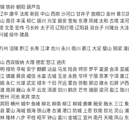
锦
铁岭
朝阳
葫芦岛
辽中
康平
法库
新民
中山
西岗
沙河口
甘井子
旅顺口
金州
普兰
山
南芬
本溪
桓仁
振兴
元宝
振安
宽甸
东港
凤城
太和
古塔
凌河
塔
文圣
宏伟
弓长岭
太子河
辽阳灯塔
辽阳县
双台子
兴隆台
大洼
兴城
绥中
建昌
万州
涪陵
黔江
长寿
江津
合川
永川
南川
綦江
大足
璧山
铜梁
潼
山
西双版纳
大理
德宏
怒江
迪庆
明
禄劝
寻甸
安宁
麒麟
沾益
马龙
陆良
师宗
罗平
富源
会泽
宣威
江
镇雄
彝良
威信
水富
古城
玉龙
永胜
华坪
宁蒗
思茅
宁洱
墨江
姚
永仁
元谋
武定
禄丰
个旧
开远
蒙自
弥勒
屏边
建水
石屏
泸西
渡
南涧
巍山
永平
云龙
洱源
剑川
鹤庆
芒市
瑞丽
梁河
盈江
陇川
贺州
河池
来宾
崇左
宾阳
横州
城中
鱼峰
柳北
柳南
柳江
柳城
鹿寨
融安
融水
三江
象
县
蒙山
海城
银海
铁山港
合浦
港口
防城
上思
钦南
钦北
灵山
浦
林
隆林
八步
平桂
昭平
钟山
富川
金城江
宜州
南丹
天峨
凤山
东