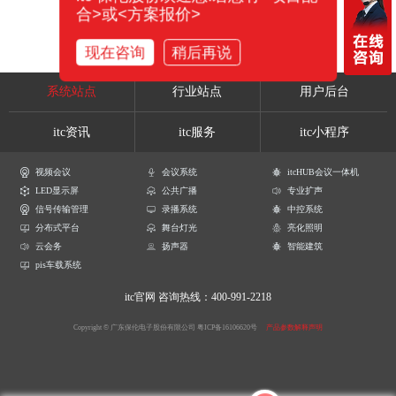
合>或<方案报价>
现在咨询
稍后再说
系统站点
行业站点
用户后台
itc资讯
itc服务
itc小程序
视频会议
会议系统
itcHUB会议一体机
LED显示屏
公共广播
专业扩声
信号传输管理
录播系统
中控系统
分布式平台
舞台灯光
亮化照明
云会务
扬声器
智能建筑
pis车载系统
itc官网
咨询热线：400-991-2218
Copyright © 广东保伦电子股份有限公司
粤ICP备16106620号
产品参数解释声明