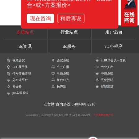
合>或<方案报价>
现在咨询
稍后再说
系统站点
行业站点
用户后台
itc资讯
itc服务
itc小程序
视频会议
会议系统
itcHUB会议一体机
LED显示屏
公共广播
专业扩声
信号传输管理
录播系统
中控系统
分布式平台
舞台灯光
亮化照明
云会务
扬声器
智能建筑
pis车载系统
itc官网
咨询热线：400-991-2218
Copyright © 广东保伦电子股份有限公司
粤ICP备16106620号
产品参数解释声明