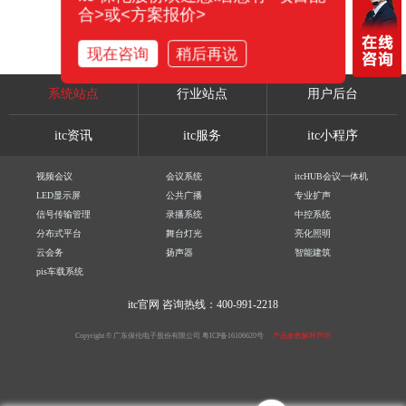
合>或<方案报价>
现在咨询
稍后再说
系统站点
行业站点
用户后台
itc资讯
itc服务
itc小程序
视频会议
会议系统
itcHUB会议一体机
LED显示屏
公共广播
专业扩声
信号传输管理
录播系统
中控系统
分布式平台
舞台灯光
亮化照明
云会务
扬声器
智能建筑
pis车载系统
itc官网
咨询热线：400-991-2218
Copyright © 广东保伦电子股份有限公司
粤ICP备16106620号
产品参数解释声明