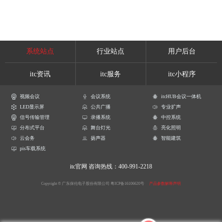
系统站点
行业站点
用户后台
itc资讯
itc服务
itc小程序
视频会议
会议系统
itcHUB会议一体机
LED显示屏
公共广播
专业扩声
信号传输管理
录播系统
中控系统
分布式平台
舞台灯光
亮化照明
云会务
扬声器
智能建筑
pis车载系统
itc官网
咨询热线：400-991-2218
Copyright © 广东保伦电子股份有限公司
粤ICP备16106620号
产品参数解释声明