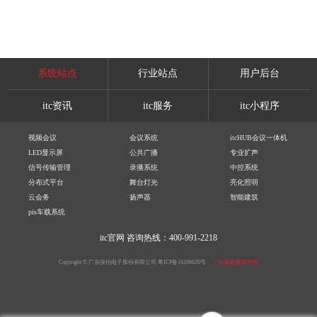
系统站点
行业站点
用户后台
itc资讯
itc服务
itc小程序
视频会议
会议系统
itcHUB会议一体机
LED显示屏
公共广播
专业扩声
信号传输管理
录播系统
中控系统
分布式平台
舞台灯光
亮化照明
云会务
扬声器
智能建筑
pis车载系统
itc官网
咨询热线：400-991-2218
Copyright © 广东保伦电子股份有限公司
粤ICP备16106620号
产品参数解释声明