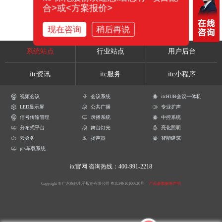
合>或<方案报价>
现在咨询
稍后再说
系统站点
行业站点
用户后台
itc资讯
itc服务
itc小程序
视频会议
会议系统
itcHUB会议一体机
LED显示屏
公共广播
专业扩声
信号传输管理
录播系统
中控系统
分布式平台
舞台灯光
亮化照明
云会务
扬声器
智能建筑
pis车载系统
itc官网
咨询热线：400-991-2218
Copyright © 广东保伦电子股份有限公司
粤ICP备16106620号
产品参数解释声明