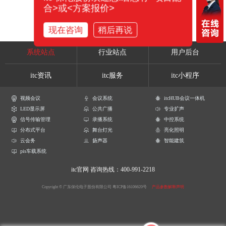
合>或<方案报价>
现在咨询
稍后再说
系统站点
行业站点
用户后台
itc资讯
itc服务
itc小程序
视频会议
会议系统
itcHUB会议一体机
LED显示屏
公共广播
专业扩声
信号传输管理
录播系统
中控系统
分布式平台
舞台灯光
亮化照明
云会务
扬声器
智能建筑
pis车载系统
itc官网
咨询热线：400-991-2218
Copyright © 广东保伦电子股份有限公司
粤ICP备16106620号
产品参数解释声明