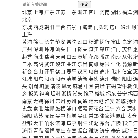
确定
北京
上海
广东
江苏
山东
浙江
四川
河南
湖北
福建
湖
北京
东城
西城
朝阳
丰台
石景山
海淀
门头沟
房山
通州
顺
上海
黄浦
徐汇
长宁
静安
普陀
虹口
杨浦
闵行
宝山
嘉定
浦
广州
深圳
珠海
汕头
佛山
韶关
湛江
肇庆
江门
茂名
惠
越秀
海珠
荔湾
天河
白云
黄埔
花都
番禺
南沙
从化
增
三水
高明
武江
浈江
曲江
乐昌
南雄
始兴
仁化
翁源
新
新会
台山
开平
鹤山
恩平
茂南
电白
高州
化州
信宜
惠
江城
阳东
阳西
阳春
清城
清新
英德
连州
佛冈
阳山
连
头
谢岗
塘厦
清溪
凤岗
麻涌
中堂
高埗
石碣
望牛墩
洪
乡
板芙
神湾
坦洲
湘桥
潮安
饶平
榕城
揭东
普宁
揭西
南京
无锡
徐州
常州
苏州
南通
连云港
淮安
盐城
扬州
玄武
秦淮
建邺
鼓楼
浦口
栖霞
雨花台
江宁
六合
溧水
溧阳
姑苏
虎丘
吴中
相城
吴江
常熟
张家港
昆山
太仓
盐都
大丰
响水
滨海
阜宁
射阳
建湖
东台
广陵
邗江
江
济南
青岛
淄博
枣庄
东营
烟台
潍坊
济宁
泰安
威海
日
历下
市中
槐荫
天桥
历城
长清
章丘
济阳
莱芜
钢城
平