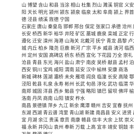
山
博望
含山
和县
当涂
相山
杜集
烈山
濉溪
铜官
义安
阳
天长
明光
颍州
颍东
颍泉
临泉
太和
阜南
颍上
界首
德
泾县
绩溪
旌德
宁国
石家庄
唐山
秦皇岛
邯郸
邢台
保定
张家口
承德
沧州
长安
桥西
新华
裕华
井陉
矿区
藁城
鹿泉
栾城
正定
行
遵化
迁安
滦州
海港
山海关
北戴河
抚宁
青龙
昌黎
卢
城
内丘
柏乡
隆尧
巨鹿
新河
广宗
平乡
威县
清河
临西
州
定州
安国
高碑店
桥东
桥西
宣化
下花园
万全
崇礼
沧县
青县
东光
海兴
盐山
肃宁
南皮
吴桥
献县
孟村
泊
西安
铜川
宝鸡
咸阳
渭南
延安
汉中
榆林
安康
商洛
新城
碑林
莲湖
灞桥
未央
雁塔
阎良
临潼
长安
高陵
鄠
泾阳
乾县
礼泉
永寿
彬州
长武
旬邑
淳化
武功
临渭
华
南郑
城固
洋县
西乡
勉县
宁强
略阳
镇巴
留坝
佛坪
榆
洛南
丹凤
商南
山阳
镇安
柞水
南昌
景德镇
萍乡
九江
新余
鹰潭
赣州
吉安
宜春
抚州
东湖
西湖
青云谱
湾里
青山湖
新建
南昌县
安义
进贤
宜
月湖
余江
贵溪
章贡
南康
赣县
信丰
大余
上犹
崇义
福
永新
井冈山
袁州
奉新
万载
上高
宜丰
靖安
铜鼓
丰
万年
婺源
德兴