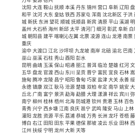
沈阳
大连
鞍山
抚顺
本溪
丹东
锦州
营口
阜新
辽阳
盘
和平
沈河
大东
皇姑
铁西
苏家屯
浑南
沈北新区
于洪
城
新抚
东洲
望花
顺城
抚顺县
新宾
清原
平山
溪湖
明
盖州
大石桥
海州
新邱
太平
清河门
细河
彰武
阜新
白
城
朝阳县
建平
喀喇沁左翼
北票
凌源
连山
龙港
南票
重庆
渝中
大渡口
江北
沙坪坝
九龙坡
南岸
北碚
渝北
巴南
巫山
巫溪
石柱
秀山
酉阳
彭水
昆明
曲靖
玉溪
保山
昭通
丽江
普洱
临沧
楚雄
红河
文
五华
盘龙
官渡
西山
东川
呈贡
晋宁
富民
宜良
石林
嵩
施甸
腾冲
龙陵
昌宁
昭阳
鲁甸
巧家
盐津
大关
永善
绥
永德
镇康
双江
耿马
沧源
楚雄
双柏
牟定
南华
姚安
大
丘北
广南
富宁
景洪
勐海
勐腊
大理
漾濞
祥云
宾川
弥
南宁
柳州
桂林
梧州
北海
防城港
钦州
贵港
玉林
百色
青秀
兴宁
西乡塘
江南
良庆
邕宁
武鸣
隆安
马山
上林
灌阳
龙胜
资源
平乐
荔浦
恭城
万秀
长洲
龙圩
苍梧
藤
博白
右江
田阳
田东
平果
德保
那坡
凌云
乐业
田林
西
江州
扶绥
宁明
龙州
大新
天等