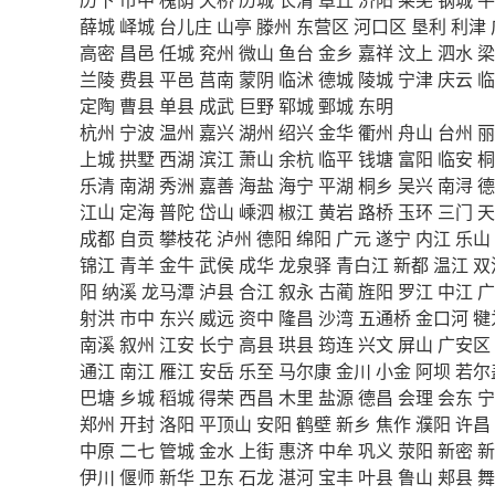
薛城
峄城
台儿庄
山亭
滕州
东营区
河口区
垦利
利津
高密
昌邑
任城
兖州
微山
鱼台
金乡
嘉祥
汶上
泗水
梁
兰陵
费县
平邑
莒南
蒙阴
临沭
德城
陵城
宁津
庆云
临
定陶
曹县
单县
成武
巨野
郓城
鄄城
东明
杭州
宁波
温州
嘉兴
湖州
绍兴
金华
衢州
舟山
台州
丽
上城
拱墅
西湖
滨江
萧山
余杭
临平
钱塘
富阳
临安
桐
乐清
南湖
秀洲
嘉善
海盐
海宁
平湖
桐乡
吴兴
南浔
德
江山
定海
普陀
岱山
嵊泗
椒江
黄岩
路桥
玉环
三门
天
成都
自贡
攀枝花
泸州
德阳
绵阳
广元
遂宁
内江
乐山
锦江
青羊
金牛
武侯
成华
龙泉驿
青白江
新都
温江
双
阳
纳溪
龙马潭
泸县
合江
叙永
古蔺
旌阳
罗江
中江
广
射洪
市中
东兴
威远
资中
隆昌
沙湾
五通桥
金口河
犍
南溪
叙州
江安
长宁
高县
珙县
筠连
兴文
屏山
广安区
通江
南江
雁江
安岳
乐至
马尔康
金川
小金
阿坝
若尔
巴塘
乡城
稻城
得荣
西昌
木里
盐源
德昌
会理
会东
宁
郑州
开封
洛阳
平顶山
安阳
鹤壁
新乡
焦作
濮阳
许昌
中原
二七
管城
金水
上街
惠济
中牟
巩义
荥阳
新密
新
伊川
偃师
新华
卫东
石龙
湛河
宝丰
叶县
鲁山
郏县
舞