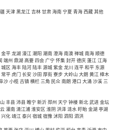
疆
天津
黑龙江
吉林
甘肃
海南
宁夏
青海
西藏
其他
金平
龙湖
濠江
潮阳
潮南
澄海
南澳
禅城
南海
顺德
闻
端州
鼎湖
高要
四会
广宁
怀集
封开
德庆
蓬江
江海
城区
海丰
陆河
陆丰
源城
紫金
龙川
连平
和平
东源
常平
虎门
长安
沙田
厚街
寮步
大岭山
大朗
黄江
樟木
阜沙
小榄
古镇
横栏
三角
民众
南朗
港口
大涌
沙溪
三
山
丰县
沛县
睢宁
新沂
邳州
天宁
钟楼
新北
武进
金坛
云
灌南
清江浦
淮安区
淮阴
洪泽
涟水
盱眙
金湖
亭湖
兴化
靖江
泰兴
宿城
宿豫
沭阳
泗阳
泗洪
度
莱西
张店
淄川
博山
周村
临淄
桓台
高青
沂源
市中