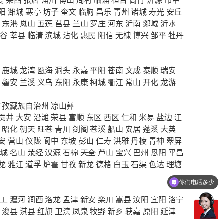
阳
潍城
寒亭
坊子
奎文
临朐
昌乐
青州
诸城
寿光
安丘
东港
岚山
五莲
莒县
兰山
罗庄
河东
沂南
郯城
沂水
谷
莘县
临清
滨城
沾化
惠民
阳信
无棣
博兴
邹平
牡丹
鹿城
龙湾
瓯海
洞头
永嘉
平阳
苍南
文成
泰顺
瑞安
磐安
兰溪
义乌
东阳
永康
柯城
衢江
常山
开化
龙游
甘孜藏族自治州
凉山彝
贡井
大安
沿滩
荣县
富顺
东区
西区
仁和
米易
盐边
江
昭化
朝天
旺苍
青川
剑阁
苍溪
船山
安居
蓬溪
大英
安
营山
仪陇
阆中
东坡
彭山
仁寿
洪雅
丹棱
青神
翠屏
城
名山
荥经
汉源
石棉
天全
芦山
宝兴
巴州
恩阳
平昌
龙
雅江
道孚
炉霍
甘孜
新龙
德格
白玉
石渠
色达
理塘
你们电话多少
工
瀍河
涧西
洛龙
孟津
新安
栾川
嵩县
汝阳
宜阳
洛宁
浚县
淇县
红旗
卫滨
凤泉
牧野
新乡
获嘉
原阳
延津