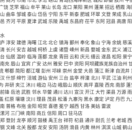
广饶
芝罘
福山
牟平
莱山
长岛
龙口
莱阳
莱州
蓬莱
招远
栖霞
海
山
曲阜
邹城
泰山
岱岳
宁阳
东平
新泰
肥城
环翠
文登
荣成
乳山
邑
齐河
平原
夏津
武城
乐陵
禹城
东昌府
茌平
东阿
冠县
高唐
阳
水
庐
淳安
建德
海曙
江北
北仑
镇海
鄞州
奉化
象山
宁海
余姚
慈溪
清
长兴
安吉
越城
柯桥
上虞
诸暨
嵊州
新昌
婺城
金东
武义
浦江
台
仙居
温岭
临海
莲都
龙泉
青田
云和
庆元
缙云
遂昌
松阳
景宁
南充
眉山
宜宾
广安
达州
雅安
巴中
资阳
阿坝藏族羌族自治州
流
郫都
简阳
都江堰
彭州
邛崃
崇州
金堂
大邑
蒲江
新津
自流井
汉
什邡
绵竹
涪城
游仙
安州
三台
盐亭
梓潼
北川
平武
江油
利州
为
井研
夹江
沐川
峨边
马边
峨眉山
顺庆
高坪
嘉陵
西充
南部
蓬
前锋
岳池
武胜
邻水
华蓥
通川
达川
宣汉
开江
大竹
渠县
万源
雨
盖
红原
壤塘
汶川
理县
茂县
松潘
九寨沟
黑水
康定
泸定
丹巴
九
南
普格
布拖
金阳
昭觉
喜德
冕宁
越西
甘洛
美姑
雷波
漯河
三门峡
南阳
商丘
信阳
周口
驻马店
郑
登封
龙亭
顺河
鼓楼
禹王台
祥符
杞县
通许
尉氏
兰考
老城
西
钢
文峰
北关
殷都
龙安
安阳
汤阴
滑县
内黄
林州
淇滨
山城
鹤山