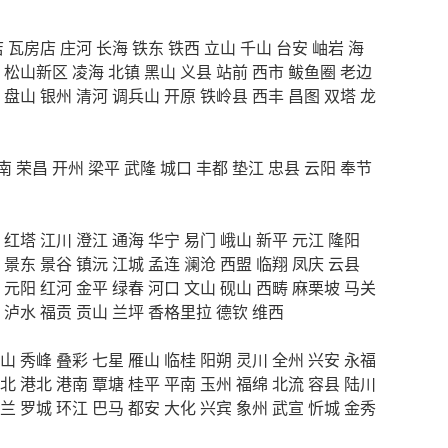
店
瓦房店
庄河
长海
铁东
铁西
立山
千山
台安
岫岩
海
松山新区
凌海
北镇
黑山
义县
站前
西市
鲅鱼圈
老边
盘山
银州
清河
调兵山
开原
铁岭县
西丰
昌图
双塔
龙
南
荣昌
开州
梁平
武隆
城口
丰都
垫江
忠县
云阳
奉节
红塔
江川
澄江
通海
华宁
易门
峨山
新平
元江
隆阳
景东
景谷
镇沅
江城
孟连
澜沧
西盟
临翔
凤庆
云县
元阳
红河
金平
绿春
河口
文山
砚山
西畴
麻栗坡
马关
泸水
福贡
贡山
兰坪
香格里拉
德钦
维西
山
秀峰
叠彩
七星
雁山
临桂
阳朔
灵川
全州
兴安
永福
北
港北
港南
覃塘
桂平
平南
玉州
福绵
北流
容县
陆川
兰
罗城
环江
巴马
都安
大化
兴宾
象州
武宣
忻城
金秀