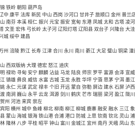
锦
铁岭
朝阳
葫芦岛
辽中
康平
法库
新民
中山
西岗
沙河口
甘井子
旅顺口
金州
普兰
山
南芬
本溪
桓仁
振兴
元宝
振安
宽甸
东港
凤城
太和
古塔
凌河
塔
文圣
宏伟
弓长岭
太子河
辽阳灯塔
辽阳县
双台子
兴隆台
大洼
兴城
绥中
建昌
万州
涪陵
黔江
长寿
江津
合川
永川
南川
綦江
大足
璧山
铜梁
潼
山
西双版纳
大理
德宏
怒江
迪庆
明
禄劝
寻甸
安宁
麒麟
沾益
马龙
陆良
师宗
罗平
富源
会泽
宣威
江
镇雄
彝良
威信
水富
古城
玉龙
永胜
华坪
宁蒗
思茅
宁洱
墨江
姚
永仁
元谋
武定
禄丰
个旧
开远
蒙自
弥勒
屏边
建水
石屏
泸西
渡
南涧
巍山
永平
云龙
洱源
剑川
鹤庆
芒市
瑞丽
梁河
盈江
陇川
贺州
河池
来宾
崇左
宾阳
横州
城中
鱼峰
柳北
柳南
柳江
柳城
鹿寨
融安
融水
三江
象
县
蒙山
海城
银海
铁山港
合浦
港口
防城
上思
钦南
钦北
灵山
浦
林
隆林
八步
平桂
昭平
钟山
富川
金城江
宜州
南丹
天峨
凤山
东