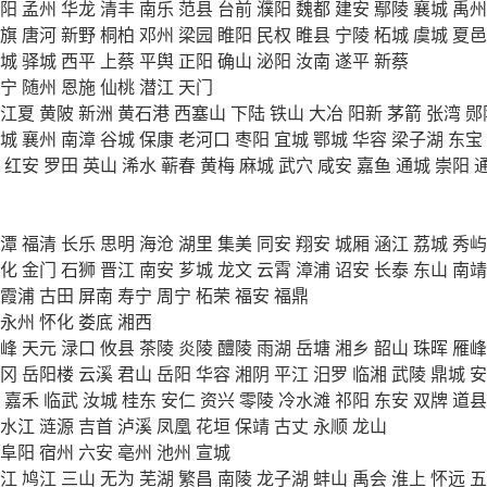
阳
孟州
华龙
清丰
南乐
范县
台前
濮阳
魏都
建安
鄢陵
襄城
禹州
旗
唐河
新野
桐柏
邓州
梁园
睢阳
民权
睢县
宁陵
柘城
虞城
夏邑
城
驿城
西平
上蔡
平舆
正阳
确山
泌阳
汝南
遂平
新蔡
宁
随州
恩施
仙桃
潜江
天门
江夏
黄陂
新洲
黄石港
西塞山
下陆
铁山
大冶
阳新
茅箭
张湾
郧
城
襄州
南漳
谷城
保康
老河口
枣阳
宜城
鄂城
华容
梁子湖
东宝
红安
罗田
英山
浠水
蕲春
黄梅
麻城
武穴
咸安
嘉鱼
通城
崇阳
潭
福清
长乐
思明
海沧
湖里
集美
同安
翔安
城厢
涵江
荔城
秀屿
化
金门
石狮
晋江
南安
芗城
龙文
云霄
漳浦
诏安
长泰
东山
南靖
霞浦
古田
屏南
寿宁
周宁
柘荣
福安
福鼎
永州
怀化
娄底
湘西
峰
天元
渌口
攸县
茶陵
炎陵
醴陵
雨湖
岳塘
湘乡
韶山
珠晖
雁峰
冈
岳阳楼
云溪
君山
岳阳
华容
湘阴
平江
汨罗
临湘
武陵
鼎城
安
嘉禾
临武
汝城
桂东
安仁
资兴
零陵
冷水滩
祁阳
东安
双牌
道县
水江
涟源
吉首
泸溪
凤凰
花垣
保靖
古丈
永顺
龙山
阜阳
宿州
六安
亳州
池州
宣城
江
鸠江
三山
无为
芜湖
繁昌
南陵
龙子湖
蚌山
禹会
淮上
怀远
五