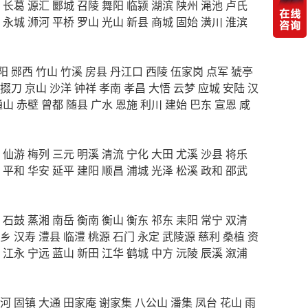
长葛
源汇
郾城
召陵
舞阳
临颍
湖滨
陕州
渑池
卢氏
永城
浉河
平桥
罗山
光山
新县
商城
固始
潢川
淮滨
阳
郧西
竹山
竹溪
房县
丹江口
西陵
伍家岗
点军
猇亭
掇刀
京山
沙洋
钟祥
孝南
孝昌
大悟
云梦
应城
安陆
汉
通山
赤壁
曾都
随县
广水
恩施
利川
建始
巴东
宣恩
咸
仙游
梅列
三元
明溪
清流
宁化
大田
尤溪
沙县
将乐
平和
华安
延平
建阳
顺昌
浦城
光泽
松溪
政和
邵武
石鼓
蒸湘
南岳
衡南
衡山
衡东
祁东
耒阳
常宁
双清
乡
汉寿
澧县
临澧
桃源
石门
永定
武陵源
慈利
桑植
资
江永
宁远
蓝山
新田
江华
鹤城
中方
沅陵
辰溪
溆浦
河
固镇
大通
田家庵
谢家集
八公山
潘集
凤台
花山
雨