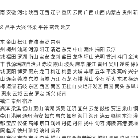
南
安徽
河北
陕西
江西
辽宁
重庆
云南
广西
山西
内蒙古
贵州
新
义
昌平
大兴
怀柔
平谷
密云
延庆
东
金山
松江
青浦
奉贤
崇明
州
梅州
汕尾
河源
阳江
清远
东莞
中山
潮州
揭阳
云浮
城
福田
罗湖
南山
宝安
龙岗
盐田
龙华
坪山
光明
香洲
斗门
金湾
丰
乳源瑶族自治县
赤坎
霞山
坡头
麻章
廉江
雷州
吴川
遂溪
徐
城
惠阳
博罗
惠东
龙门
梅江
梅县
大埔
丰顺
五华
平远
蕉岭
兴宁
山
连南
莞城
东城
南城
万江
石龙
石排
茶山
企石
桥头
东坑
横沥
梅
道滘
石岐
东区
西区
南区
五桂山
火炬开发区
黄圃
南头
东凤
惠来
云城
云安
罗定
新兴
郁南
镇江
泰州
宿迁
高淳
梁溪
锡山
惠山
滨湖
新吴
江阴
宜兴
云龙
鼓楼
贾汪
泉山
铜
崇川
港闸
通州
海安
如东
启东
如皋
海门
海州
连云
赣榆
东海
灌
都
宝应
仪征
高邮
京口
润州
丹徒
丹阳
扬中
句容
海陵
高港
姜堰
照
临沂
德州
聊城
滨州
菏泽
阴
商河
市南
市北
李沧
崂山
青岛西海岸新区
城阳
即墨
胶州
平