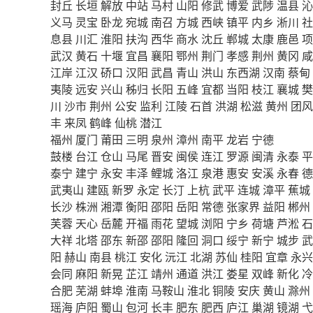
封丘
长垣
解放
中站
马村
山阳
修武
博爱
武陟
温县
沁
义马
灵宝
卧龙
宛城
南召
方城
西峡
镇平
内乡
淅川
社
息县
川汇
淮阳
扶沟
西华
商水
沈丘
郸城
太康
鹿邑
项
武汉
黄石
十堰
宜昌
襄阳
鄂州
荆门
孝感
荆州
黄冈
咸
江岸
江汉
硚口
汉阳
武昌
青山
洪山
东西湖
汉南
蔡甸
夷陵
远安
兴山
秭归
长阳
五峰
宜都
当阳
枝江
襄城
樊
川
沙市
荆州
公安
监利
江陵
石首
洪湖
松滋
黄州
团风
丰
来凤
鹤峰
仙桃
潜江
福州
厦门
莆田
三明
泉州
漳州
南平
龙岩
宁德
鼓楼
台江
仓山
马尾
晋安
闽侯
连江
罗源
闽清
永泰
平
泰宁
建宁
永安
丰泽
鲤城
洛江
泉港
惠安
安溪
永春
德
武夷山
建瓯
新罗
永定
长汀
上杭
武平
连城
漳平
蕉城
长沙
株洲
湘潭
衡阳
邵阳
岳阳
常德
张家界
益阳
郴州
芙蓉
天心
岳麓
开福
雨花
望城
浏阳
宁乡
荷塘
芦淞
石
大祥
北塔
邵东
新邵
邵阳
隆回
洞口
绥宁
新宁
城步
武
阳
赫山
南县
桃江
安化
沅江
北湖
苏仙
桂阳
宜章
永兴
会同
麻阳
新晃
芷江
靖州
通道
洪江
娄星
双峰
新化
冷
合肥
芜湖
蚌埠
淮南
马鞍山
淮北
铜陵
安庆
黄山
滁州
瑶海
庐阳
蜀山
包河
长丰
肥东
肥西
庐江
巢湖
镜湖
弋