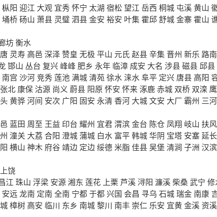
枞阳
迎江
大观
宜秀
怀宁
太湖
宿松
望江
岳西
桐城
屯溪
黄山
埇桥
砀山
萧县
灵璧
泗县
金安
裕安
叶集
霍邱
舒城
金寨
霍山
廊坊
衡水
唐
灵寿
高邑
深泽
赞皇
无极
平山
元氏
赵县
辛集
晋州
新乐
路南
龙
邯山
丛台
复兴
峰峰
肥乡
永年
临漳
成安
大名
涉县
磁县
邱县
南宫
沙河
竞秀
莲池
满城
清苑
徐水
涞水
阜平
定兴
唐县
高阳
张北
康保
沽源
尚义
蔚县
阳原
怀安
怀来
涿鹿
赤城
双桥
双滦
鹰
头
黄骅
河间
安次
广阳
固安
永清
香河
大城
文安
大厂
霸州
三河
邑
蓝田
周至
王益
印台
耀州
宜君
渭滨
金台
陈仓
凤翔
岐山
扶风
州
潼关
大荔
合阳
澄城
蒲城
白水
富平
韩城
华阴
宝塔
安塞
延长
阳
横山
神木
府谷
靖边
定边
绥德
米脂
佳县
吴堡
清涧
子洲
汉滨
上饶
昌江
珠山
浮梁
安源
湘东
莲花
上栗
芦溪
浔阳
濂溪
柴桑
武宁
修
安远
龙南
定南
全南
宁都
于都
兴国
会昌
寻乌
石城
瑞金
南康
城
樟树
高安
临川
东乡
南城
黎川
南丰
崇仁
乐安
宜黄
金溪
资溪