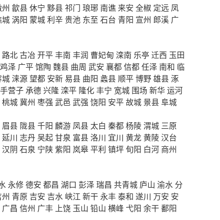
徽州
歙县
休宁
黟县
祁门
琅琊
南谯
来安
全椒
定远
凤
谯城
涡阳
蒙城
利辛
贵池
东至
石台
青阳
宣州
郎溪
广
路北
古冶
开平
丰南
丰润
曹妃甸
滦南
乐亭
迁西
玉田
鸡泽
广平
馆陶
魏县
曲周
武安
襄都
信都
任泽
南和
临
容城
涞源
望都
安新
易县
曲阳
蠡县
顺平
博野
雄县
涿
手营子
承德
兴隆
滦平
隆化
丰宁
宽城
围场
新华
运河
桃城
冀州
枣强
武邑
武强
饶阳
安平
故城
景县
阜城
眉县
陇县
千阳
麟游
凤县
太白
秦都
杨陵
渭城
三原
延川
志丹
吴起
甘泉
富县
洛川
宜川
黄龙
黄陵
汉台
汉阴
石泉
宁陕
紫阳
岚皋
平利
镇坪
旬阳
白河
商州
水
永修
德安
都昌
湖口
彭泽
瑞昌
共青城
庐山
渝水
分
吉州
青原
吉安
吉水
峡江
新干
永丰
泰和
遂川
万安
安
广昌
信州
广丰
上饶
玉山
铅山
横峰
弋阳
余干
鄱阳