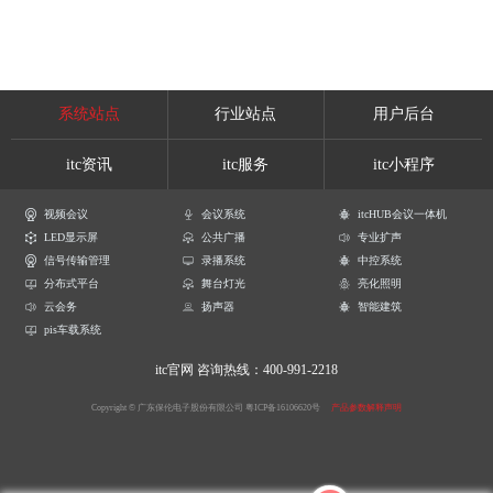
系统站点
行业站点
用户后台
itc资讯
itc服务
itc小程序
视频会议
会议系统
itcHUB会议一体机
LED显示屏
公共广播
专业扩声
信号传输管理
录播系统
中控系统
分布式平台
舞台灯光
亮化照明
云会务
扬声器
智能建筑
pis车载系统
itc官网
咨询热线：400-991-2218
Copyright © 广东保伦电子股份有限公司
粤ICP备16106620号
产品参数解释声明