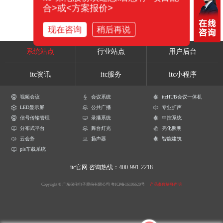
合>或<方案报价>
现在咨询
稍后再说
系统站点
行业站点
用户后台
itc资讯
itc服务
itc小程序
视频会议
会议系统
itcHUB会议一体机
LED显示屏
公共广播
专业扩声
信号传输管理
录播系统
中控系统
分布式平台
舞台灯光
亮化照明
云会务
扬声器
智能建筑
pis车载系统
itc官网
咨询热线：400-991-2218
Copyright © 广东保伦电子股份有限公司
粤ICP备16106620号
产品参数解释声明