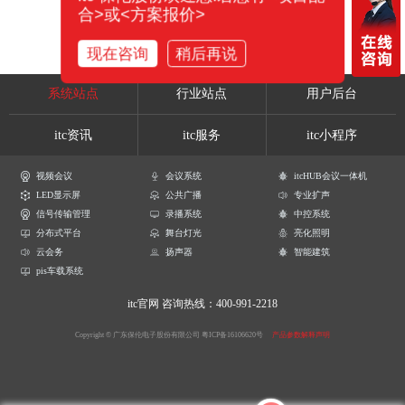
合>或<方案报价>
现在咨询
稍后再说
系统站点
行业站点
用户后台
itc资讯
itc服务
itc小程序
视频会议
会议系统
itcHUB会议一体机
LED显示屏
公共广播
专业扩声
信号传输管理
录播系统
中控系统
分布式平台
舞台灯光
亮化照明
云会务
扬声器
智能建筑
pis车载系统
itc官网
咨询热线：400-991-2218
Copyright © 广东保伦电子股份有限公司
粤ICP备16106620号
产品参数解释声明