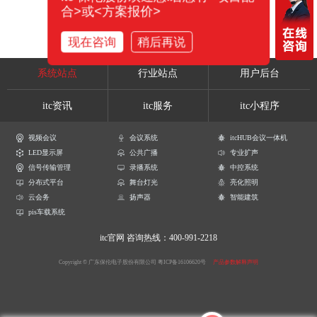
合>或<方案报价>
现在咨询
稍后再说
系统站点
行业站点
用户后台
itc资讯
itc服务
itc小程序
视频会议
会议系统
itcHUB会议一体机
LED显示屏
公共广播
专业扩声
信号传输管理
录播系统
中控系统
分布式平台
舞台灯光
亮化照明
云会务
扬声器
智能建筑
pis车载系统
itc官网
咨询热线：400-991-2218
Copyright © 广东保伦电子股份有限公司
粤ICP备16106620号
产品参数解释声明