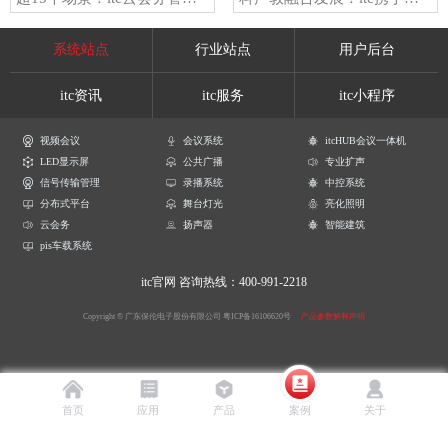
系统站点
行业站点
用户后台
itc资讯
itc服务
itc小程序
视频会议
会议系统
itcHUB会议一体机
LED显示屏
公共广播
专业扩声
信号传输管理
录播系统
中控系统
分布式平台
舞台灯光
亮化照明
云会务
扬声器
智能建筑
pis车载系统
itc官网
咨询热线：400-991-2218
Copyright © 广东保伦电子股份有限公司
粤ICP备16106620号
产品参数解释声明
首页
应用
产品
案例
关于